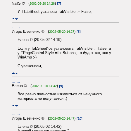
NailS © (
)
2002-05-20 14:26
[7]
У TTabSheet установи TabVisible := False;
←
→
Игорь Шевченко © (
)
2002-05-20 14:27
[8]
Елена © (20.05.02 14:19)
Если у TabSheet"ов установить TabVisible := false, а
у TPageControl Style:=tbsButtons, то будет так, как у
WinAmp :-)
С уважением,
←
→
Елена © (
)
2002-05-20 14:42
[9]
Все равно полностью избавиться от ненужного
материала не получается :(
←
→
Игорь Шевченко © (
)
2002-05-20 14:47
[10]
Елена © (20.05.02 14:42)
А какой материал остается ?