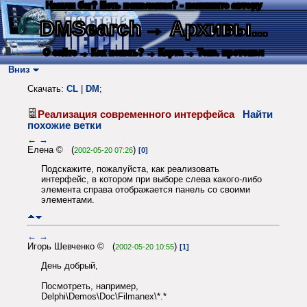
Нашли баг? Есть пожелания? - напишите автору
DMSearch
→ Архивы...
О сайте
→ Как искать?
→ Карта
→ Текс. протокол
Вниз
Скачать:
CL
|
DM
;
Реализация современного интерфейса
Найти
похожие ветки
←
→
Елена © (
)
2002-05-20 07:26
[0]
Подскажите, пожалуйста, как реализовать
интерфейс, в котором при выборе слева какого-либо
элемента справа отображается панель со своими
элементами.
←
→
Игорь Шевченко © (
)
2002-05-20 10:55
[1]
День добрый,
Посмотреть, например,
Delphi\Demos\Doc\Filmanex\*.*