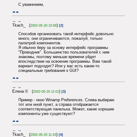
С уважением,
←
→
Tkach_ (
)
2002-05-20 10:58
[2]
Способов организовать такой интерфейс довольно
много, они ограничиваются, пожалуй, только
палитрой компонентов.
Я обычно беру за основу интерфейс программы
"Проводник". Большинство пользователей с ним
знакомы, поэтому меньше времени уйдет
впоследствии на освоение программы. Вам такой
вариант подходит? Или у вас есть какие-то
специальные требования к GUI?
←
→
Елена © (
)
2002-05-20 11:01
[3]
Пример - окно Winamp Preferences. Слева выбираю
тот или иной пункт, а справа отображается
соответствующая панелька. Может, какие хорошие
компоненты уже существуют?
←
→
Tkach_ (
)
2002-05-20 11:43
[4]