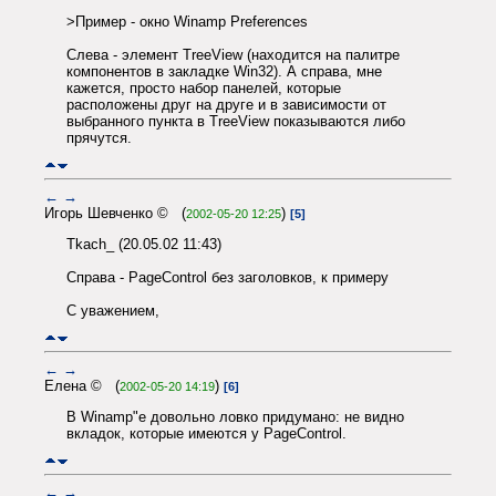
>Пример - окно Winamp Preferences
Слева - элемент TreeView (находится на палитре
компонентов в закладке Win32). А справа, мне
кажется, просто набор панелей, которые
расположены друг на друге и в зависимости от
выбранного пункта в TreeView показываются либо
прячутся.
←
→
Игорь Шевченко © (
)
2002-05-20 12:25
[5]
Tkach_ (20.05.02 11:43)
Справа - PageControl без заголовков, к примеру
С уважением,
←
→
Елена © (
)
2002-05-20 14:19
[6]
В Winamp"е довольно ловко придумано: не видно
вкладок, которые имеются у PageControl.
←
→