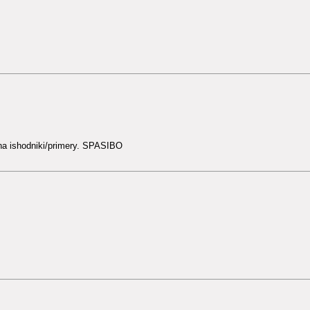
 na ishodniki/primery. SPASIBO