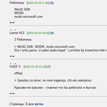
Fellomena (
)
2002-03-28 17:46
[5]
Win32 SDK
MSDN
msdn.microsoft.com
←
→
Lamer #13 (
)
2002-03-28 18:00
[6]
2 Fellomena
> Win32 SDK, MSDN, msdn.microsoft.com.
Eto i ezhu jasno :) Ladno budu kopat". Luchshe by konechno linki
←
→
VuDZ © (
)
2002-03-28 19:10
[7]
offtop:
> Spasibo za otvet, no mne kagetsja, cht eto nekrasivo.
Красиво-не красиво - главное что бы работало и быстро
1
Страницы:
вся ветка