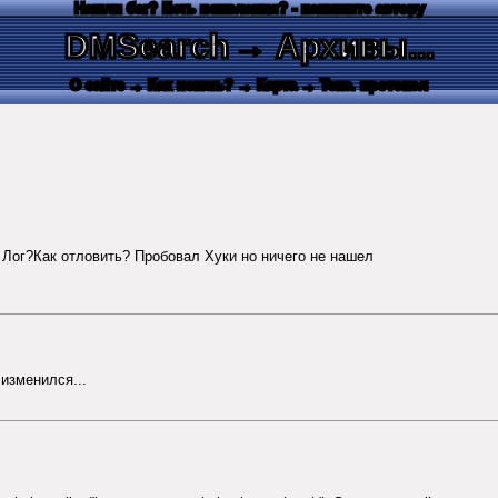
Нашли баг? Есть пожелания? - напишите автору
DMSearch
→ Архивы...
О сайте
→ Как искать?
→ Карта
→ Текс. протокол
 Лог?Как отловить? Пробовал Хуки но ничего не нашел
изменился...