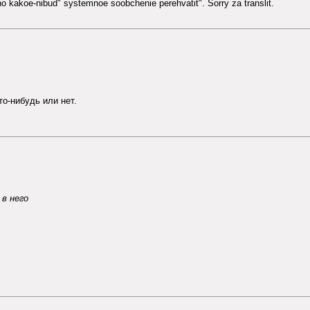
o kakoe-nibud" systemnoe soobchenie perehvatit". Sorry za translit.
то-нибудь или нет.
в него