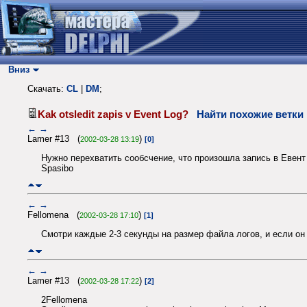
Вниз
Скачать:
CL
|
DM
;
Kak otsledit zapis v Event Log?
Найти похожие ветки
←
→
Lamer #13 (
)
2002-03-28 13:19
[0]
Нужно перехватить сообсчение, что произошла запись в Евент
Spasibo
←
→
Fellomena (
)
2002-03-28 17:10
[1]
Смотри каждые 2-3 секунды на размер файла логов, и если он 
←
→
Lamer #13 (
)
2002-03-28 17:22
[2]
2Fellomena