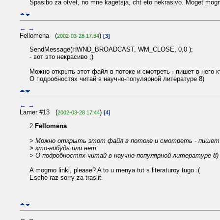
Spasibo za otvet, no mne kagetsja, cht eto nekrasivo. Moget mogn
←
→
Fellomena (
)
2002-03-28 17:34
[3]
SendMessage(HWND_BROADCAST, WM_CLOSE, 0,0 );
- вот это некрасиво ;)
Можно открыть этот файл в потоке и смотреть - пишет в него к
О подробностях читай в научно-популярной литературе 8)
←
→
Lamer #13 (
)
2002-03-28 17:44
[4]
2
Fellomena
> Можно открыть этот файл в потоке и смотреть - пишет 
> кто-нибудь или нет.
> О подробностях читай в научно-популярной литературе 8)
A mogmo linki, please? A to u menya tut s literaturoy tugo :(
Esche raz sorry za traslit.
←
→