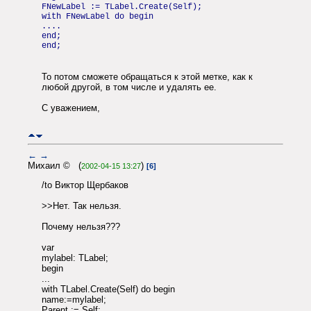
FNewLabel := TLabel.Create(Self);
with FNewLabel do begin
....
end;
end;
То потом сможете обращаться к этой метке, как к
любой другой, в том числе и удалять ее.
С уважением,
←
→
Михаил © (
)
2002-04-15 13:27
[6]
/to Виктор Щербаков
>>Нет. Так нельзя.
Почему нельзя???
var
mylabel: TLabel;
begin
...
with TLabel.Create(Self) do begin
name:=mylabel;
Parent := Self;