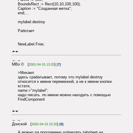
BoundsRect := Rect(10,10,100,100);
Caption := "Созданная метка";
end;...
mylabel.destroy
Работает
NewLabel.Free;
←
→
MBo © (
)
2002-04-15 13:33
[7]
>Михаил
здесь срабатывает, потому что mylabel.destroy
относится к имени переменной, а не к имени кнопки.
кстати,
name:="mylabel";
надо писать. по имени можно находить с помощью
FindComponent
←
→
Донской (
)
2002-04-15 15:20
[8]
А можно ли программно добавлять tabsheet на