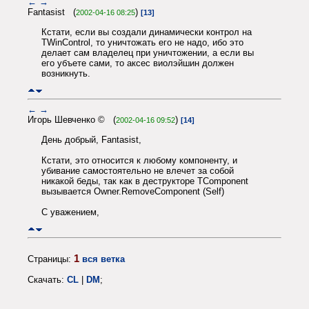
←
→
Fantasist (
)
2002-04-16 08:25
[13]
Кстати, если вы создали динамически контрол на
TWinControl, то уничтожать его не надо, ибо это
делает сам владелец при уничтожении, а если вы
его убъете сами, то аксес виолэйшин должен
возникнуть.
←
→
Игорь Шевченко © (
)
2002-04-16 09:52
[14]
День добрый, Fantasist,
Кстати, это относится к любому компоненту, и
убивание самостоятельно не влечет за собой
никакой беды, так как в деструкторе TComponent
вызывается Owner.RemoveComponent (Self)
С уважением,
1
Страницы:
вся ветка
Скачать:
CL
|
DM
;