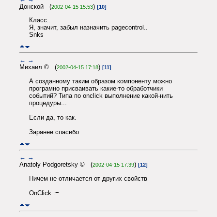
Донской (
)
2002-04-15 15:53
[10]
Класс..
Я, значит, забыл назначить pagecontrol..
Snks
←
→
Михаил © (
)
2002-04-15 17:18
[11]
А созданному таким образом компоненту можно
програмно присваивать какие-то обработчики
событий? Типа по onclick выполнение какой-нить
процедуры...
Если да, то как.
Заранее спасибо
←
→
Anatoly Podgoretsky © (
)
2002-04-15 17:39
[12]
Ничем не отличается от других свойств
OnClick :=