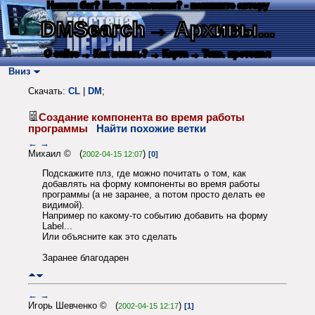
Нашли баг? Есть пожелания? - напишите автору
DMSearch
→ Архивы...
О сайте
→ Как искать?
→ Карта
→ Текс. протокол
Вниз
Скачать:
CL
|
DM
;
Создание компонента во время работы
программы
Найти похожие ветки
←
→
Михаил © (
)
2002-04-15 12:07
[0]
Подскажите плз, где можно почитать о том, как
добавлять на форму компоненты во время работы
программы (а не заранее, а потом просто делать ее
видимой).
Например по какому-то событию добавить на форму
Label...
Или объясните как это сделать
Заранее благодарен
←
→
Игорь Шевченко © (
)
2002-04-15 12:17
[1]