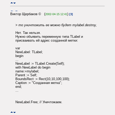
←
→
Виктор Щербаков © (
)
2002-04-15 12:41
[3]
> то уничтожить ее можно будет mylabel.destroy,
Нет. Так нельзя.
Нужно объявить переменную типа TLabel и
присваивать ей адрес созданной метки:
var
NewLabel: TLabel;
begin
...
NewLabel := TLabel.Create(Self);
with NewLabel do begin
name:=mylabel;
Parent := Self;
BoundsRect := Rect(10,10,100,100);
Caption := "Созданная метка";
end;
...
NewLabel.Free; // Уничтожаем.