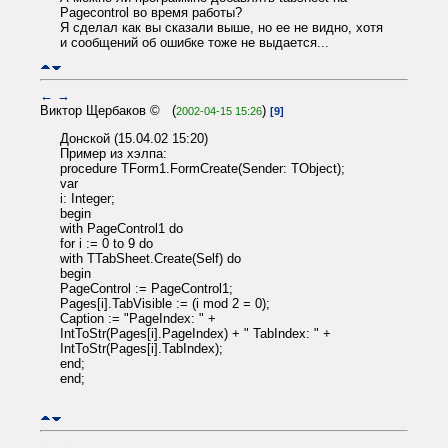
Pagecontrol во время работы?
Я сделал как вы сказали выше, но ее не видно, хотя
и сообщений об ошибке тоже не выдается...
←
→
Виктор Щербаков © (
)
2002-04-15 15:26
[9]
Донской (15.04.02 15:20)
Пример из хэлпа:
procedure TForm1.FormCreate(Sender: TObject);
var
i: Integer;
begin
with PageControl1 do
for i := 0 to 9 do
with TTabSheet.Create(Self) do
begin
PageControl := PageControl1;
Pages[i].TabVisible := (i mod 2 = 0);
Caption := "PageIndex: " +
IntToStr(Pages[i].PageIndex) + " TabIndex: " +
IntToStr(Pages[i].TabIndex);
end;
end;
←
→