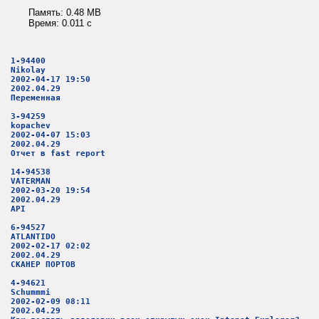
Память: 0.48 MB
Время: 0.011 c
1-94400
Nikolay
2002-04-17 19:50
2002.04.29
Переменная
3-94259
kopachev
2002-04-07 15:03
2002.04.29
Отчет в fast report
14-94538
VATERMAN
2002-03-20 19:54
2002.04.29
АРI
6-94527
ATLANTIDO
2002-02-17 02:02
2002.04.29
СКАНЕР ПОРТОВ
4-94621
Schummmi
2002-02-09 08:11
2002.04.29