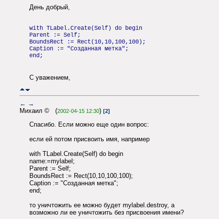
День добрый,
with TLabel.Create(Self) do begin
Parent := Self;
BoundsRect := Rect(10,10,100,100);
Caption := "Созданная метка";
end;
С уважением,
←
→
Михаил © (
)
2002-04-15 12:30
[2]
Спасибо. Если можно еще один вопрос:
если ей потом присвоить имя, например
with TLabel.Create(Self) do begin
name:=mylabel;
Parent := Self;
BoundsRect := Rect(10,10,100,100);
Caption := "Созданная метка";
end;
то уничтожить ее можно будет mylabel.destroy, а
возможно ли ее уничтожить без присвоения имени?