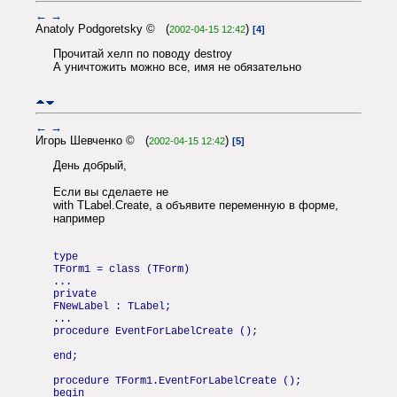
←
→
Anatoly Podgoretsky © (
)
2002-04-15 12:42
[4]
Прочитай хелп по поводу destroy
А уничтожить можно все, имя не обязательно
←
→
Игорь Шевченко © (
)
2002-04-15 12:42
[5]
День добрый,
Если вы сделаете не
with TLabel.Create, а объявите переменную в форме,
например
type
TForm1 = class (TForm)
...
private
FNewLabel : TLabel;
...
procedure EventForLabelCreate ();
end;
procedure TForm1.EventForLabelCreate ();
begin