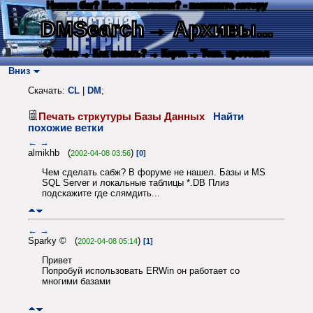
Нашли баг? Есть пожелания? - напишите автору
DMSearch
→ Архивы...
О сайте
→ Как искать?
→ Карта
→ Текс. протокол
Вниз
Скачать:
CL
|
DM
;
Печать стркутуры Базы Данных
Найти
похожие ветки
←
→
almikhb (
)
2002-04-08 03:56
[0]
Чем сделать сабж? В форуме не нашел. Базы и MS
SQL Server и локальные таблицы *.DB Плиз
подскажите где слямдить...
←
→
Sparky © (
)
2002-04-08 05:14
[1]
Привет
Попробуй использовать ERWin он работает со
многими базами