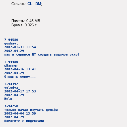
Скачать:
CL
|
DM
;
Память: 0.45 MB
Время: 0.026 c
7-94580
goshavt
2002-01-31 11:54
2002.04.29
как в сервисе NT создать видимое окно?
1-94480
wHammer
2002-04-16 13:41
2002.04.29
Открыть форму...
1-94392
volodya_
2002-04-17 17:53
2002.04.29
Help
3-94258
только начал изучать дельфи
2002-04-04 13:59
2002.04.29
Помогите с индексами