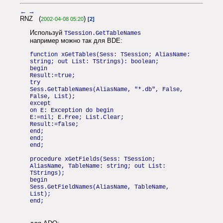
←
→
RNZ (
)
2002-04-08 05:20
[2]
Используй
TSession.GetTableNames
например можно так для BDE:
function xGetTables(Sess: TSession; AliasName:
string; out List: TStrings): boolean;
begin
Result:=true;
try
Sess.GetTableNames(AliasName, "*.db", False,
False, List);
except
on E: Exception do begin
E:=nil; E.Free; List.Clear;
Result:=false;
end;
end;
end;
procedure xGetFields(Sess: TSession;
AliasName, TableName: string; out List:
TStrings);
begin
Sess.GetFieldNames(AliasName, TableName,
List);
end;