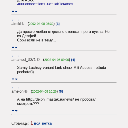
для ADO:
ADOConnection1.GetTableNames
←
→
almikhb (
)
2002-04-08 05:32
[3]
Да просто любая отдельно стоящая прога нужна. Не
из Делфей.
Сори если не в тему...
←
→
amamed_3071 © (
)
2002-04-08 09:06
[4]
Samiy Luchsiy variant Link cherz MS Access i ottuda
pechatat))
←
→
arhelon © (
)
2002-04-08 10:26
[5]
А на http://delphi.mastak.ru/news/ не пробовал
смотреть???
1
Страницы:
вся ветка