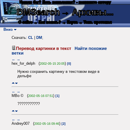
Нашли баг? Есть пожелания? - напишите автору
DMSearch
→ Архивы...
О сайте
→ Как искать?
→ Карта
→ Текс. протокол
Вниз
Скачать:
CL
|
DM
;
Перевод картинки в текст
Найти похожие
ветки
←
→
hex_for_delph (
)
2002-05-15 20:05
[0]
Нужно сохранить картинку в текстовом виде в
дельфе
←
→
MBo © (
)
2002-05-16 07:51
[1]
???????????
←
→
Andrey007 (
)
2002-05-16 09:46
[2]