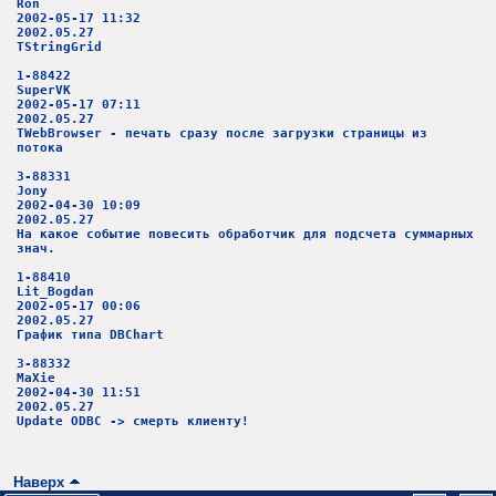
Ron
2002-05-17 11:32
2002.05.27
TStringGrid
1-88422
SuperVK
2002-05-17 07:11
2002.05.27
TWebBrowser - печать сразу после загрузки страницы из
потока
3-88331
Jony
2002-04-30 10:09
2002.05.27
На какое событие повесить обработчик для подсчета суммарных
знач.
1-88410
Lit_Bogdan
2002-05-17 00:06
2002.05.27
График типа DBChart
3-88332
MaXie
2002-04-30 11:51
2002.05.27
Update ODBC -> смерть клиенту!
Наверх