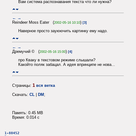
Вам система распознавания текста что ли нужна?
←
→
Reindeer Moss Eater (
)
2002-05-16 10:10
[3]
Наверное просто зауюючить картинку ему надо.
←
→
Дремучий © (
)
2002-05-16 15:00
[4]
про Кваку в текстовом режиме слышали?
Какойто поляк забацал. А идея впринципе не нова...
1
Страницы:
вся ветка
Скачать:
CL
|
DM
;
Память: 0.45 MB
Время: 0.014 c
1-88452