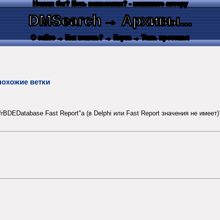
Нашли баг? Есть пожелания? - напишите автору
DMSearch
→ Архивы...
О сайте
→ Как искать?
→ Карта
→ Текс. протокол
похожие ветки
BDEDatabase Fast Report"а (в Delphi или Fast Report значения не имеет)