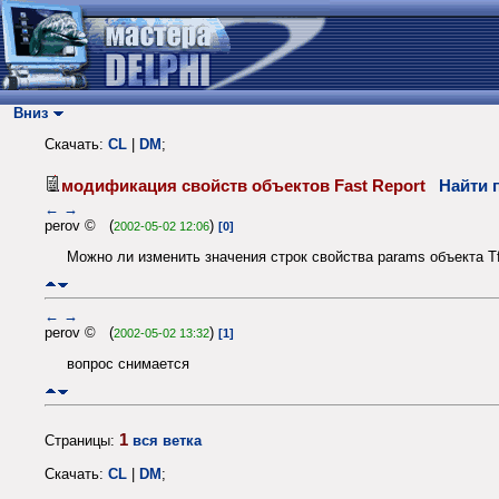
Вниз
Скачать:
CL
|
DM
;
модификация свойств объектов Fast Report
Найти 
←
→
perov © (
)
2002-05-02 12:06
[0]
Можно ли изменить значения строк свойства params объекта Tfr
←
→
perov © (
)
2002-05-02 13:32
[1]
вопрос снимается
1
Страницы:
вся ветка
Скачать:
CL
|
DM
;