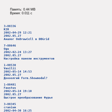
Память: 0.44 MB
Время: 0.011 c
3-88336
KIR
2002-04-29 12:21
2002.05.27
Аналог OnDrawCell в DBGrid
7-88646
Ogu
2002-02-24 13:27
2002.05.27
Настройка панели инструментов
1-88530
Vasilii
2002-05-14 14:53
2002.05.27
Доооолгий Form.Showmodal?
1-88481
Faustus
2002-05-14 19:10
2002.05.27
Быстрое преобразование Фурье
3-88345
cranium
2002-04-30 16:25