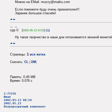
Можно на EMail: muzzy@mailru.com
Если поможете буду очень признателен!!!
Заранее большое спасибо!
←
→
cpp © (
)
2002-05-13 14:52
[1]
Ну такое творчество в наши дни оплачивается звонкой монетой
1
Страницы:
вся ветка
Скачать:
CL
|
DM
;
Память: 0.45 MB
Время: 0.076 c
1-73156
Иван
2002-05-13 08:54
2002.05.23
Полупрозрачный компонент