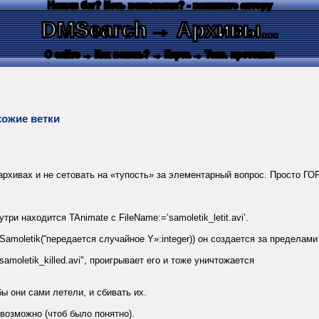
Нашли баг? Есть пожелания? - напишите автору
DMSearch
→ Архивы...
О сайте
→ Как искать?
→ Карта
→ Текс. протокол
хожие ветки
хивах и не сетовать на «тупость» за элементарный вопрос. Просто ГОРЮ!
ри находится TAnimate с FileName:=’samoletik_letit.avi’.
amoletik(“передается случайное Y»:integer)) он создается за пределами
samoletik_killed.avi", проигрывает его и тоже уничтожается
ы они сами летели, и сбивать их.
 возможно (чтоб было понятно).