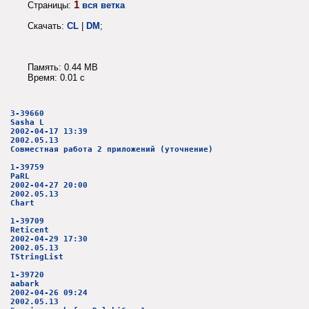
1
Страницы:
вся ветка
Скачать:
CL
|
DM
;
Память: 0.44 MB
Время: 0.01 c
3-39660
Sasha L
2002-04-17 13:39
2002.05.13
Совместная работа 2 приложений (уточнение)
1-39759
PaRL
2002-04-27 20:00
2002.05.13
Chart
1-39709
Reticent
2002-04-29 17:30
2002.05.13
TStringList
1-39720
aabark
2002-04-26 09:24
2002.05.13