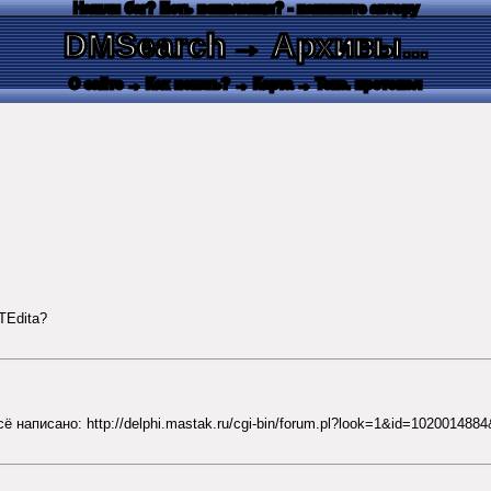
Нашли баг? Есть пожелания? - напишите автору
DMSearch
→ Архивы...
О сайте
→ Как искать?
→ Карта
→ Текс. протокол
TEdita?
 написано: http://delphi.mastak.ru/cgi-bin/forum.pl?look=1&id=102001488