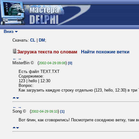
Вниз
Скачать:
CL
|
DM
;
Загрузка текста по словам
Найти похожие ветки
←
→
MisterBin © (
)
2002-04-29 09:08
[0]
Есть файл TEXT.TXT
Содержимое:
123 | hello | 12:30
Вопрос:
Как загрузить каждую строку отдельно (123, hello, 12:30) в три 
←
→
Song © (
)
2002-04-29 09:10
[1]
Вот блин, как сговорились! Посмотрите соседнюю ветку, там всё