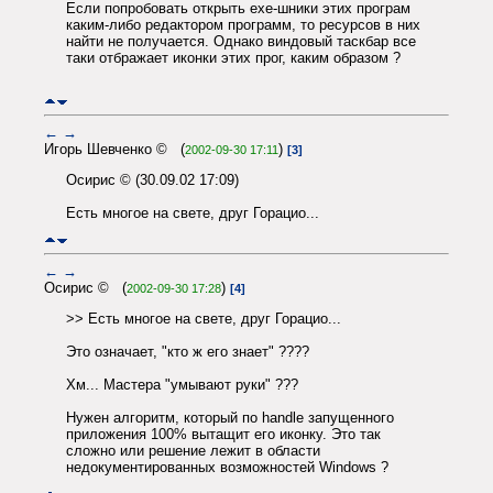
Если попробовать открыть exe-шники этих програм
каким-либо редактором программ, то ресурсов в них
найти не получается. Однако виндовый таскбар все
таки отбражает иконки этих прог, каким образом ?
←
→
Игорь Шевченко © (
)
2002-09-30 17:11
[3]
Осирис © (30.09.02 17:09)
Есть многое на свете, друг Горацио...
←
→
Осирис © (
)
2002-09-30 17:28
[4]
>> Есть многое на свете, друг Горацио...
Это означает, "кто ж его знает" ????
Хм... Мастера "умывают руки" ???
Нужен алгоритм, который по handle запущенного
приложения 100% вытащит его иконку. Это так
сложно или решение лежит в области
недокументированных возможностей Windows ?