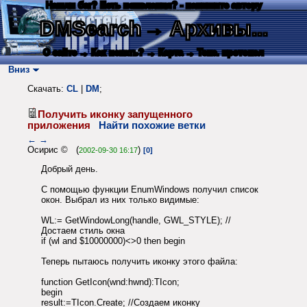
Нашли баг? Есть пожелания? - напишите автору
DMSearch
→ Архивы...
О сайте
→ Как искать?
→ Карта
→ Текс. протокол
Вниз
Скачать:
CL
|
DM
;
Получить иконку запущенного
приложения
Найти похожие ветки
←
→
Осирис © (
)
2002-09-30 16:17
[0]
Добрый день.
С помощью функции EnumWindows получил список
окон. Выбрал из них только видимые:
WL:= GetWindowLong(handle, GWL_STYLE); //
Достаем стиль окна
if (wl and $10000000)<>0 then begin
Теперь пытаюсь получить иконку этого файла:
function GetIcon(wnd:hwnd):TIcon;
begin
result:=TIcon.Create; //Создаем иконку