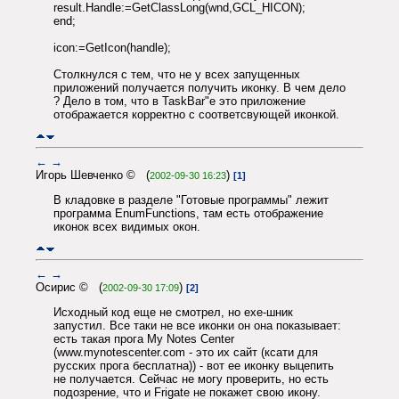
result.Handle:=GetClassLong(wnd,GCL_HICON);
end;
icon:=GetIcon(handle);
Столкнулся с тем, что не у всех запущенных
приложений получается получить иконку. В чем дело
? Дело в том, что в TaskBar"e это приложение
отображается корректно с соответсвующей иконкой.
←
→
Игорь Шевченко © (
)
2002-09-30 16:23
[1]
В кладовке в разделе "Готовые программы" лежит
программа EnumFunctions, там есть отображение
иконок всех видимых окон.
←
→
Осирис © (
)
2002-09-30 17:09
[2]
Исходный код еще не смотрел, но exe-шник
запустил. Все таки не все иконки он она показывает:
есть такая прога My Notes Center
(www.mynotescenter.com - это их сайт (ксати для
русских прога бесплатна)) - вот ее иконку выцепить
не получается. Сейчас не могу проверить, но есть
подозрение, что и Frigate не покажет свою икону.