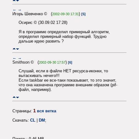
←
→
Игорь Шевченко © (
)
2002-09-30 17:31
[5]
Осирис © (30.09.02 17:28)
Я в программе определил примерный алгоритм,
определил примерный набор функций. Трудно
дальше идею развить ?
←
→
Smithson © (
)
2002-09-30 17:57
[6]
Слушай, если в файле НЕТ ресурса-иконки, то
вытаскивать нечего!!!
Если taskbar ее все-таки показывает, то это значит,
что она назначена программе внешним образом (pif-
файл, например).
1
Страницы:
вся ветка
Скачать:
CL
|
DM
;
Память: 0.46 MB