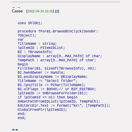
←
→
Casee (
)
2002-04-24 10:15
[2]
uses ShlObj;
procedure TForm1.BrowseBtnClick(Sender:
TObject);
var
TitleName : string;
lpItemID : PItemIDList;
BI : TBrowseInfo;
DisplayName : array[0..MAX_PATH] of char;
TempPath : array[0..MAX_PATH] of char;
begin
FillChar(BI, SizeOf(TBrowseInfo), #0);
BI.hwndOwner := Handle;
BI.pszDisplayName := @DisplayName;
TitleName := "Select folder";
BI.lpszTitle := PChar(TitleName);
BI.ulFlags := $0040;// or BIF_EDITBOX;
lpItemID := SHBrowseForFolder(BI);
if lpItemId <> nil then begin
SHGetPathFromIDList(lpItemID, TempPath);
EditArcDir.Text := Format("%s\", [TempPath]);
GlobalFreePtr(lpItemID);
end;
end;