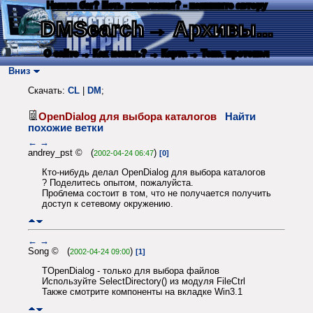
Нашли баг? Есть пожелания? - напишите автору
DMSearch
→ Архивы...
О сайте
→ Как искать?
→ Карта
→ Текс. протокол
Вниз
Скачать:
CL
|
DM
;
OpenDialog для выбора каталогов
Найти
похожие ветки
←
→
andrey_pst © (
)
2002-04-24 06:47
[0]
Кто-нибудь делал OpenDialog для выбора каталогов
? Поделитесь опытом, пожалуйста.
Проблема состоит в том, что не получается получить
доступ к сетевому окружению.
←
→
Song © (
)
2002-04-24 09:00
[1]
TOpenDialog - только для выбора файлов
Используйте SelectDirectory() из модуля FileCtrl
Также смотрите компоненты на вкладке Win3.1