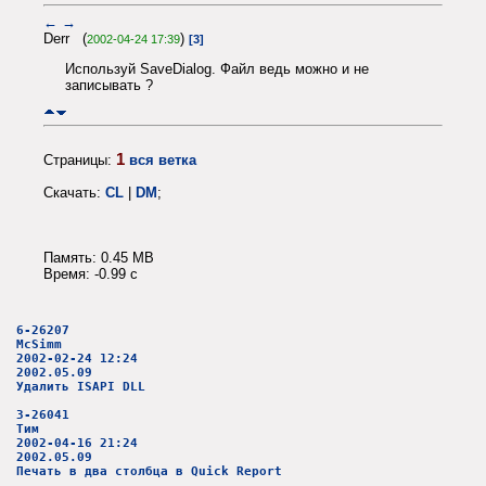
←
→
Derr (
)
2002-04-24 17:39
[3]
Используй SaveDialog. Файл ведь можно и не
записывать ?
1
Страницы:
вся ветка
Скачать:
CL
|
DM
;
Память: 0.45 MB
Время: -0.99 c
6-26207
McSimm
2002-02-24 12:24
2002.05.09
Удалить ISAPI DLL
3-26041
Тим
2002-04-16 21:24
2002.05.09
Печать в два столбца в Quick Report