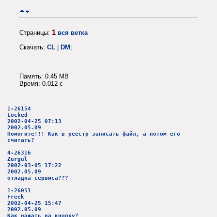
1
Страницы:
вся ветка
Скачать:
CL
|
DM
;
Память: 0.45 MB
Время: 0.012 c
1-26154
Locked
2002-04-25 07:13
2002.05.09
Помогите!!! Как в реестр записать файл, а потом его
считать?
4-26316
Zurgul
2002-03-05 17:22
2002.05.09
отладка сервиса???
1-26051
Freek
2002-04-25 15:47
2002.05.09
Как нажать на кнопку?