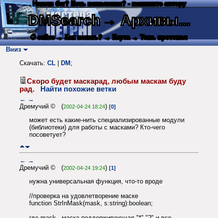
Нашли баг? Есть пожелания? - напишите автору
DMSearch
→ Архивы...
О сайте
→ Как искать?
→ Карта
→ Текс. протокол
Вниз
Скачать:
CL
|
DM
;
Скоро будет маскарад, любым маскам буду
рад.
Найти похожие ветки
←
→
Дремучий © (
)
2002-04-24 18:24
[0]
может есть какие-нить специализированные модули
(библиотеки) для работы с масками? Кто-чего
посоветует?
←
→
Дремучий © (
)
2002-04-24 19:24
[1]
нужна универсальная функция, что-то вроде
//проверка на удовлетворение маске
function StrInMask(mask, s:string):boolean;
где mask - маска поддерживающая "*","?" и все