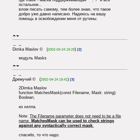
остальное...
влом писать самому, тем более знаю, что такое
добро уже давно написано. Надеюсь на вашу
помощь в освобождении меня от рутины.
←
→
Dimka Maslov © (
)
2002-04-24 19:29
[2]
модуль Masks
←
→
Дремучий © (
)
2002-04-24 19:41
[3]
2Dimka Maslov
function MatchesMask(const Filename, Mask: string):
Boolean;
из хелпа
Note:
The Filename parameter does not need to be a file
name.
MatchesMask can be used to check strings
against any syntactically correct mask
.
спасибо, то что надо.