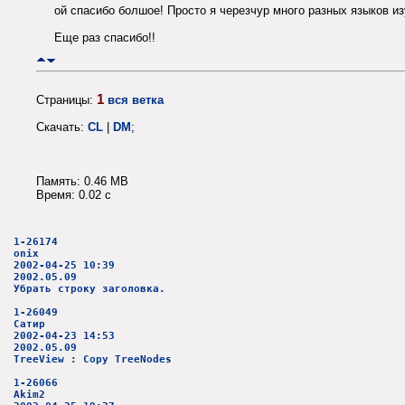
ой спасибо болшое! Просто я черезчур много разных языков из
Еще раз спасибо!!
1
Страницы:
вся ветка
Скачать:
CL
|
DM
;
Память: 0.46 MB
Время: 0.02 c
1-26174
onix
2002-04-25 10:39
2002.05.09
Убрать строку заголовка.
1-26049
Сатир
2002-04-23 14:53
2002.05.09
TreeView : Copy TreeNodes
1-26066
Akim2