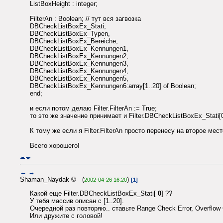
ListBoxHeight : integer;
FilterAn : Boolean; // тут вся загвозка
DBCheckListBoxEx_Stati,
DBCheckListBoxEx_Typen,
DBCheckListBoxEx_Bereiche,
DBCheckListBoxEx_Kennungen1,
DBCheckListBoxEx_Kennungen2,
DBCheckListBoxEx_Kennungen3,
DBCheckListBoxEx_Kennungen4,
DBCheckListBoxEx_Kennungen5,
DBCheckListBoxEx_Kennungen6:array[1..20] of Boolean;
end;
и если потом делаю Filter.FilterAn := True;
то это же значение принимает и Filter.DBCheckListBoxEx_Stati[0]
К тому же если я Filter.FilterAn просто перенесу на второе мест
Всего хорошего!
←
→
Shaman_Naydak © (
)
2002-04-26 16:20
[1]
Какой еще Filter.DBCheckListBoxEx_Stati[
0
] ??
У тебя массив описан с [1..20].
Очередной раз повторяю.. ставьте Range Check Error, Overflow 
Или дружите с головой!