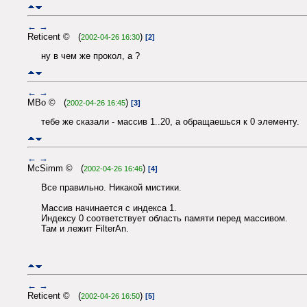
←
→
Reticent © (
)
2002-04-26 16:30
[2]
ну в чем же прокол, а ?
←
→
MBo © (
)
2002-04-26 16:45
[3]
тебе же сказали - массив 1..20, а обращаешься к 0 элементу.
←
→
McSimm © (
)
2002-04-26 16:46
[4]
Все правильно. Никакой мистики.
Массив начинается с индекса 1.
Индексу 0 соответствует область памяти перед массивом.
Там и лежит FilterAn.
←
→
Reticent © (
)
2002-04-26 16:50
[5]