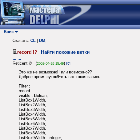
Вниз
Скачать:
CL
|
DM
;
record !?
Найти похожие ветки
←
→
Reticent © (
)
2002-04-26 15:49
[0]
Это же не возможно!! или возможно??
Доброе время суток!Есть вот такая запись:
Filter :
record
visible : Bolean;
ListBox1Width,
ListBox2Width,
ListBox3Width,
ListBox4Width,
ListBox5Width,
ListBox6Width,
ListBox7Width,
ListBox8Width,
ListBox9Width : integer;