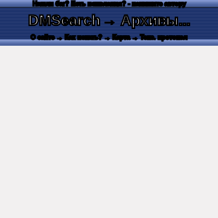
Нашли баг? Есть пожелания? - напишите автору
DMSearch
→ Архивы...
О сайте
→ Как искать?
→ Карта
→ Текс. протокол