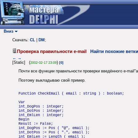
Вниз
Скачать:
CL
|
DM
;
Проверка правильности e-mail
Найти похожие ветк
←
→
[Static] (
)
2002-02-17 23:09
[0]
Почти все функции правильности проверки введённого e-mail"а
Поэтому выкладываю свой пример.
Function CheckEmail ( email : string ) : boolean;
Var
int_DogPos : integer;
int_DotPos : integer;
int_EmlLen : integer;
Begin
Result := False;
int_DogPos := Pos ( "@", email );
int_DotPos := Pos ( ".", email );
int_EmlLen := Length ( email );