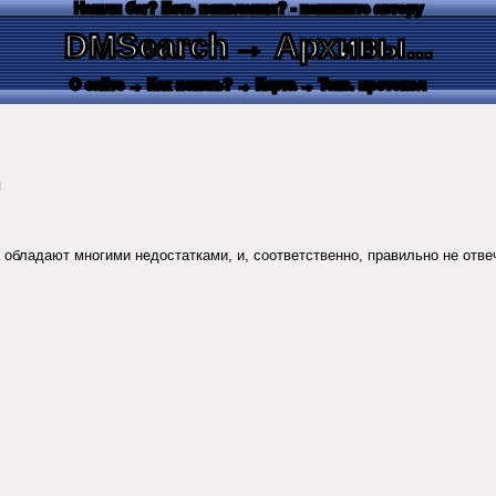
Нашли баг? Есть пожелания? - напишите автору
DMSearch
→ Архивы...
О сайте
→ Как искать?
→ Карта
→ Текс. протокол
и
 обладают многими недостатками, и, соответственно, правильно не отвеч