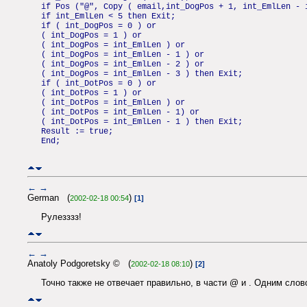
if Pos ("@", Copy ( email,int_DogPos + 1, int_EmlLen - 
if int_EmlLen < 5 then Exit;
if ( int_DogPos = 0 ) or
( int_DogPos = 1 ) or
( int_DogPos = int_EmlLen ) or
( int_DogPos = int_EmlLen - 1 ) or
( int_DogPos = int_EmlLen - 2 ) or
( int_DogPos = int_EmlLen - 3 ) then Exit;
if ( int_DotPos = 0 ) or
( int_DotPos = 1 ) or
( int_DotPos = int_EmlLen ) or
( int_DotPos = int_EmlLen - 1) or
( int_DotPos = int_EmlLen - 1 ) then Exit;
Result := true;
End;
←
→
German (
)
2002-02-18 00:54
[1]
Рулезззз!
←
→
Anatoly Podgoretsky © (
)
2002-02-18 08:10
[2]
Точно также не отвечает правильно, в части @ и . Одним слов