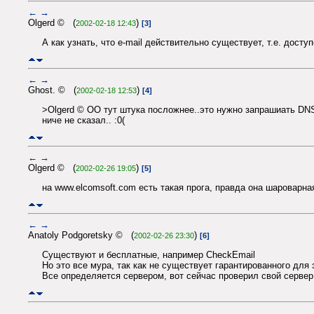
←
→
Olgerd © (
)
2002-02-18 12:43
[3]
А как узнать, что e-mail действительно существует, т.е. дост
←
→
Ghost. © (
)
2002-02-18 12:53
[4]
>Olgerd © ОО тут штука посложнее..это нужно запрашиать DNS 
ниче не сказал.. :0(
←
→
Olgerd © (
)
2002-02-26 19:05
[5]
на www.elcomsoft.com есть такая прога, правда она шароварна
←
→
Anatoly Podgoretsky © (
)
2002-02-26 23:30
[6]
Существуют и бесплатные, например CheckEmail
Но это все мура, так как не существует гарантированного для 
Все определяется сервером, вот сейчас проверил свой сервер