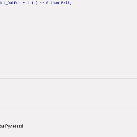
int_DotPos + 1 ) ) <> 0 then Exit;
ом Рулезззз!