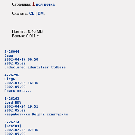
1
Страницы:
вся ветка
Скачать:
CL
|
DM
;
Память: 0.46 MB
Время: 0.011 c
3-26044
Саша
2002-04-17 06:50
2002.05.09
undeclared identifier ttdbase
4-26296
OlegG
2002-03-06 16:36
2002.05.09
Поиск окна...
1-26163
Lord BDV
2002-04-24 19:51
2002.05.09
Разработчики Delphi схалтурили
6-26214
[Genius]
2002-02-23 07:36
2002.05.09