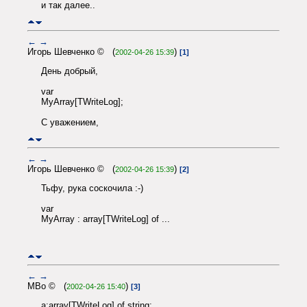
и так далее..
←
→
Игорь Шевченко © (
)
2002-04-26 15:39
[1]
День добрый,
var
MyArray[TWriteLog];
С уважением,
←
→
Игорь Шевченко © (
)
2002-04-26 15:39
[2]
Тьфу, рука соскочила :-)
var
MyArray : array[TWriteLog] of ...
←
→
MBo © (
)
2002-04-26 15:40
[3]
a:array[TWriteLog] of string;