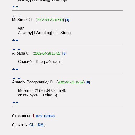
←
→
McSimm © (
)
2002-04-26 15:40
[4]
var
A: array[TWriteLog] of TString;
←
→
Alibaba © (
)
2002-04-26 15:51
[5]
Спасибо! Все работает!
←
→
Anatoly Podgoretsky © (
)
2002-04-26 15:59
[6]
McSimm © (26.04.02 15:40)
опять рука = string :-)
1
Страницы:
вся ветка
Скачать:
CL
|
DM
;