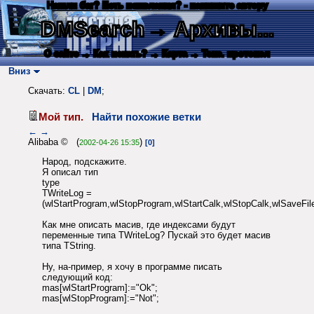
Нашли баг? Есть пожелания? - напишите автору
DMSearch
→ Архивы...
О сайте
→ Как искать?
→ Карта
→ Текс. протокол
Вниз
Скачать:
CL
|
DM
;
Мой тип.
Найти похожие ветки
←
→
Alibaba © (
)
2002-04-26 15:35
[0]
Народ, подскажите.
Я описал тип
type
TWriteLog =
(wlStartProgram,wlStopProgram,wlStartCalk,wlStopCalk,wlSaveFile
Как мне описать масив, где индексами будут
переменные типа TWriteLog? Пускай это будет масив
типа TString.
Ну, на-пример, я хочу в программе писать
следующий код:
mas[wlStartProgram]:="Ok";
mas[wlStopProgram]:="Not";