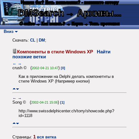
Нашли баг? Есть пожелания? - напишите автору
DMSearch
→ Архивы...
О сайте
→ Как искать?
→ Карта
→ Текс. протокол
Вниз
Скачать:
CL
|
DM
;
Компоненты в стиле Windows XP
Найти
похожие ветки
←
→
crush © (
)
2002-04-21 10:47
[0]
Как в приложении на Delphi делать компонетнты в
стиле Windows XP (Например кнопки)
←
→
Song © (
)
2002-04-21 15:06
[1]
http://www.swissdelphicenter.ch/torry/showcode.php?
id=1118
1
Страницы:
вся ветка