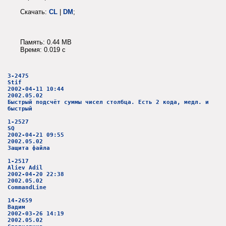
Скачать:
CL
|
DM
;
Память: 0.44 MB
Время: 0.019 c
3-2475
Stif
2002-04-11 10:44
2002.05.02
Быстрый подсчёт суммы чисел столбца. Есть 2 кода, медл. и
быстрый
1-2527
SQ
2002-04-21 09:55
2002.05.02
Защита файла
1-2517
Aliev Adil
2002-04-20 22:38
2002.05.02
CommandLine
14-2659
Вадим
2002-03-26 14:19
2002.05.02