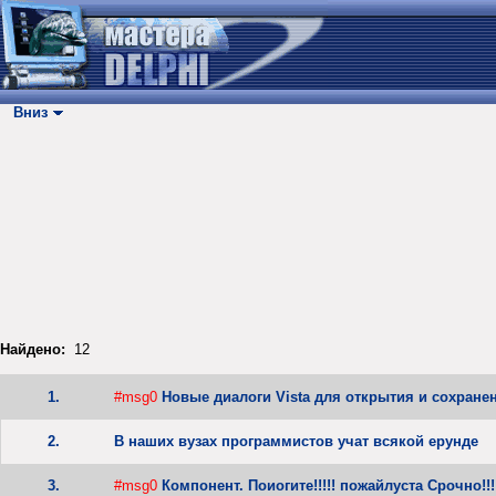
Вниз
Найдено:
12
1.
#msg0
Новые диалоги Vista для открытия и сохран
2.
В наших вузах программистов учат всякой ерунде
3.
#msg0
Компонент. Поиогите!!!!! пожайлуста Срочно!!!!!!!!!