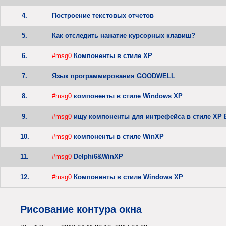
4.
Построение текстовых отчетов
5.
Как отследить нажатие курсорных клавиш?
6.
#msg0
Компоненты в стиле XP
7.
Язык программирования GOODWELL
8.
#msg0
компоненты в стиле Windows XP
9.
#msg0
ищу компоненты для интрефейса в стиле ХР Б
10.
#msg0
компоненты в стиле WinXP
11.
#msg0
Delphi6&WinXP
12.
#msg0
Компоненты в стиле Windows XP
Рисование контура окна