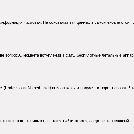
я информация числовая. На основании эти данных в самом екселе стоя
е не вопрос.С момента вступления в силу, беспилотные летальные аппа
(Professional Named User) вписал ключ и получил отворот-поворот. Что н
стное слово это момент не могу найти ответа, а где взять толковый к