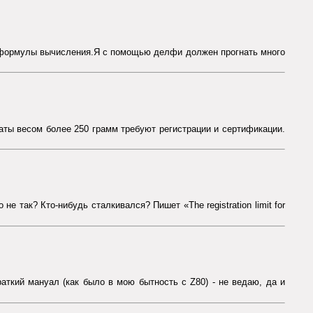
т формулы вычисления.Я с помощью делфи должен прогнать много
раты весом более 250 грамм требуют регистрации и сертификации.
е так? Кто-нибудь сталкивался? Пишет «The registration limit for
раткий мануал (как было в мою бытность с Z80) - не ведаю, да и