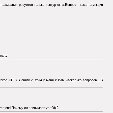
таскивании рисуется только контур окна.Вопрос - какая функция
7)? ...
токол UDP).В связи с этим у меня к Вам несколько вопросов.1.В
Free;end;Почему он принимает var Obj? ...