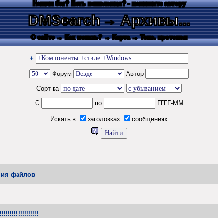
Нашли баг? Есть пожелания? - напишите автору
DMSearch
→ Архивы...
О сайте
→ Как искать?
→ Карта
→ Текс. протокол
+
Форум
Автор
Сорт-ка
С
по
ГГГГ-ММ
Искать в
заголовках
сообщениях
ения файлов
!!!!!!!!!!!!!!