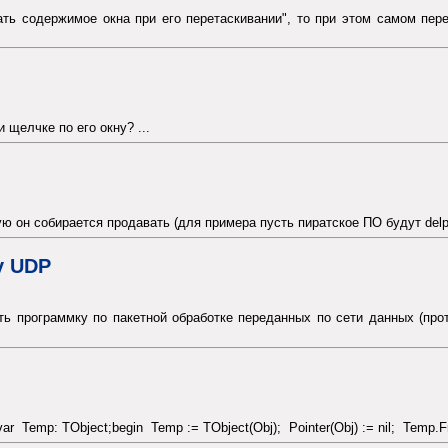
ать содержимое окна при его перетаскивании", то при этом самом пере
 щелчке по его окну? ...
ю он собирается продавать (для примера пусть пиратское ПО будут delphi
у UDP
ь программку по пакетной обработке переданных по сети данных (про
;var Temp: TObject;begin Temp := TObject(Obj); Pointer(Obj) := nil; Temp.