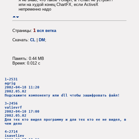
или на худой конец ChartFX, если ActiveX
непременно надо
1
Страницы:
вся ветка
Скачать:
CL
|
DM
;
Память: 0.44 MB
Время: 0.012 c
1-2531
agrig
2002-04-18 11:20
2002.05.02
Подскажите компоненту или dll чтобы зашифровать файл!
3-2456
valievrf
2002-04-10 17:00
2002.05.02
Для тех кто видел программу и для тех кто ее не видел, в
чем дело
4-2714
isaveliev