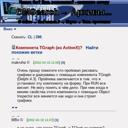
Нашли баг? Есть пожелания? - напишите автору
DMSearch
→ Архивы...
О сайте
→ Как искать?
→ Карта
→ Текс. протокол
Вниз
Скачать:
CL
|
DM
;
Компонета TGraph (из ActiveX)?
Найти
похожие ветки
←
→
makruha © (
)
2002-04-18 12:06
[0]
Очень прошу помогите кто пробовал рисовать
графики и диаграммы с помощью компонента TGraph
(Delphi 4.3). Проблема заключается в том, что я
установил эту компоненту на форму. При RUN все
виснит. Не могу понять в чём дело. При чем когда я
меняю свойства этого компонента с помощью Object
Inspector все меняется как надо и она строит
графики.
←
→
MBo © (
)
2002-04-18 14:47
[1]
я не знаю, что такое TGraph, а TChart не устроит?