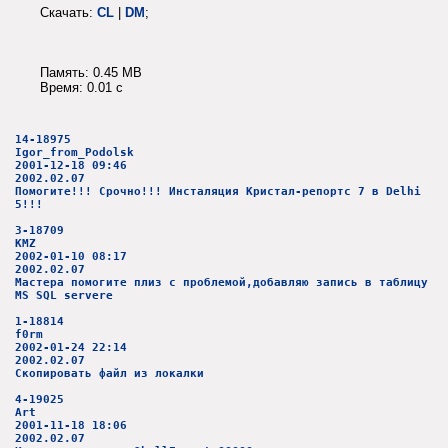
Скачать:
CL
|
DM
;
Память: 0.45 MB
Время: 0.01 c
14-18975
Igor_from_Podolsk
2001-12-18 09:46
2002.02.07
Помогите!!! Срочно!!! Инсталяция Кристал-репортс 7 в Delhi
5!!!
3-18709
KMZ
2002-01-10 08:17
2002.02.07
Мастера помогите плиз с проблемой,добавляю запись в таблицу
MS SQL servere
1-18814
f0rm
2002-01-24 22:14
2002.02.07
Скопировать файл из локалки
4-19025
Art
2001-11-18 18:06
2002.02.07