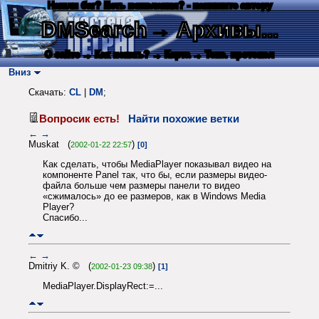
Нашли баг? Есть пожелания? - напишите автору
DMSearch
→ Архивы...
О сайте
→ Как искать?
→ Карта
→ Текс. протокол
Вниз
Скачать:
CL
|
DM
;
Вопросик есть!
Найти похожие ветки
←
→
Muskat (
)
2002-01-22 22:57
[0]
Как сделать, чтобы MediaPlayer показывал видео на
компоненте Panel так, что бы, если размеры видео-
файла больше чем размеры панели то видео
«сжималось» до ее размеров, как в Windows Media
Player?
Спасибо...
←
→
Dmitriy K. © (
)
2002-01-23 09:38
[1]
MediaPlayer.DisplayRect:=...