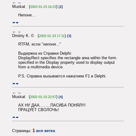
←
→
Muskat (
)
2002-01-23 16:23
[2]
Непоня...
←
→
Dmitriy K. © (
)
2002-01-23 17:11
[3]
RTFM, если "непоня..."
Выдержка из Справки Delphi:
DisplayRect specifies the rectangle area within the form
specified in the Display property used to display output
from a multimedia device.
P.S. Справка вызывается нажатием F1 в Delphi.
←
→
Muskat (
)
2002-01-23 22:57
[4]
АХ НУ ДАА.........ПАСИБА ПОНЯЛ!!!
ПРАЦУЕТ СВОЛОЧЬ!
1
Страницы:
вся ветка