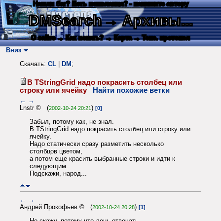
Нашли баг? Есть пожелания? - напишите автору
DMSearch
→ Архивы...
О сайте
→ Как искать?
→ Карта
→ Текс. протокол
Вниз
Скачать:
CL
|
DM
;
В TStringGrid надо покрасить столбец или
строку или ячейку
Найти похожие ветки
←
→
Lnstr © (
)
2002-10-24 20:21
[0]
Забыл, потому как, не знал.
В TStringGrid надо покрасить столбец или строку или
ячейку.
Надо статически сразу разметить несколько
столбцов цветом,
а потом еще красить выбранные строки и идти к
следующим.
Подскажи, народ...
←
→
Андрей Прокофьев © (
)
2002-10-24 20:28
[1]
Не скажу, потому-что лень отвечать...