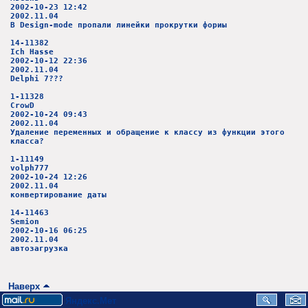
2002-10-23 12:42
2002.11.04
В Design-mode пропали линейки прокрутки фориы
14-11382
Ich Hasse
2002-10-12 22:36
2002.11.04
Delphi 7???
1-11328
CrowD
2002-10-24 09:43
2002.11.04
Удаление переменных и обращение к классу из функции этого
класса?
1-11149
volph777
2002-10-24 12:26
2002.11.04
конвертирование даты
14-11463
Semion
2002-10-16 06:25
2002.11.04
автозагрузка
Наверх