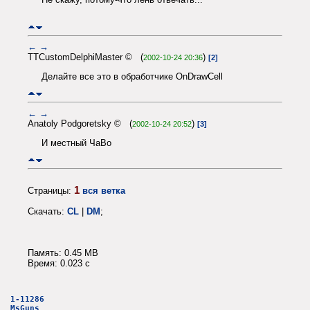
←
→
TTCustomDelphiMaster © (
)
2002-10-24 20:36
[2]
Делайте все это в обработчике OnDrawCell
←
→
Anatoly Podgoretsky © (
)
2002-10-24 20:52
[3]
И местный ЧаВо
1
Страницы:
вся ветка
Скачать:
CL
|
DM
;
Память: 0.45 MB
Время: 0.023 c
1-11286
MsGuns