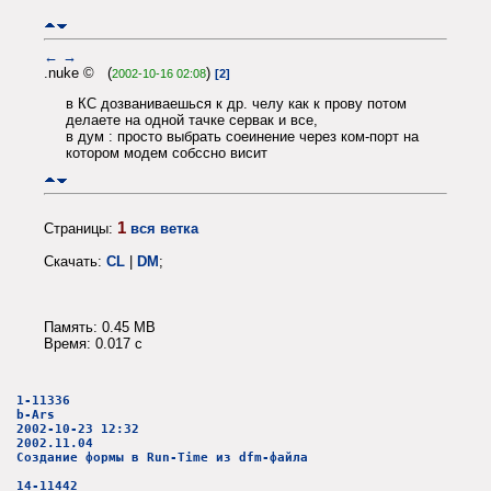
←
→
.nuke © (
)
2002-10-16 02:08
[2]
в КС дозваниваешься к др. челу как к прову потом
делаете на одной тачке сервак и все,
в дум : просто выбрать соеинение через ком-порт на
котором модем собссно висит
1
Страницы:
вся ветка
Скачать:
CL
|
DM
;
Память: 0.45 MB
Время: 0.017 c
1-11336
b-Ars
2002-10-23 12:32
2002.11.04
Создание формы в Run-Time из dfm-файла
14-11442