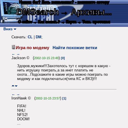
Нашли баг? Есть пожелания? - напишите автору
DMSearch
→ Архивы...
О сайте
→ Как искать?
→ Карта
→ Текс. протокол
Вниз
Скачать:
CL
|
DM
;
Игра по модему
Найти похожие ветки
←
→
Jackson © (
)
2002-10-15 23:49
[0]
Здоров,мужики!!!Захотелось тут с корешом в какую -
нить игрушку поиграть,а за инет платить не
охота...Подскажите в какие игры можно поиграть по
модему и как подключаться(типа КС и ВК3)!!!
←
→
IronHawk © (
)
2002-10-15 23:57
[1]
FIFA!
NHL!
NFS2!
DOOM!
...