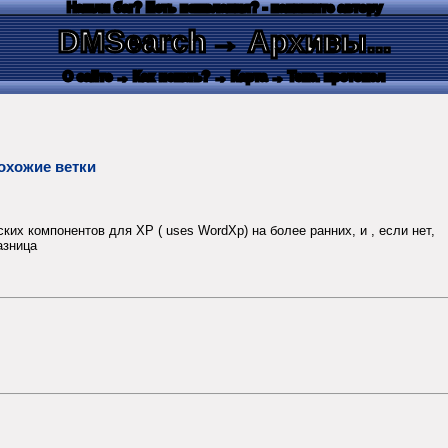
Нашли баг? Есть пожелания? - напишите автору
DMSearch
→ Архивы...
О сайте
→ Как искать?
→ Карта
→ Текс. протокол
охожие ветки
их компонентов для XP ( uses WordXp) на более ранних, и , если нет,
азница