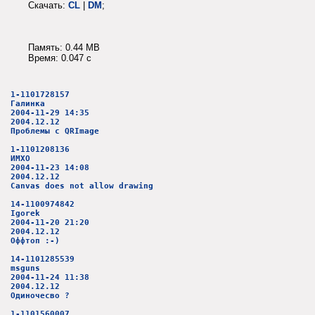
Скачать:
CL
|
DM
;
Память: 0.44 MB
Время: 0.047 c
1-1101728157
Галинка
2004-11-29 14:35
2004.12.12
Проблемы с QRImage
1-1101208136
ИМХО
2004-11-23 14:08
2004.12.12
Canvas does not allow drawing
14-1100974842
Igorek
2004-11-20 21:20
2004.12.12
Оффтоп :-)
14-1101285539
msguns
2004-11-24 11:38
2004.12.12
Одиночесво ?
1-1101560007