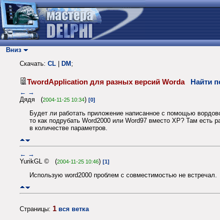
Вниз
Скачать:
CL
|
DM
;
TwordApplication для разных версий Worda
Найти п
←
→
Дядя (
)
2004-11-25 10:34
[0]
Будет ли работать приложение написанное с помощью вордовск
то как подрубать Word2000 или Word97 вместо ХР? Там есть р
в количестве параметров.
←
→
YurikGL © (
)
2004-11-25 10:46
[1]
Использую word2000 проблем с совместимостью не встречал.
1
Страницы:
вся ветка