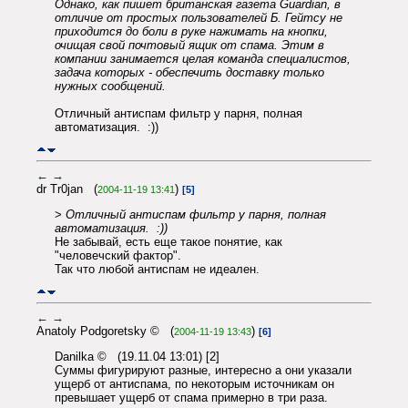
Однако, как пишет британская газета Guardian, в
отличие от простых пользователей Б. Гейтсу не
приходится до боли в руке нажимать на кнопки,
очищая свой почтовый ящик от спама. Этим в
компании занимается целая команда специалистов,
задача которых - обеспечить доставку только
нужных сообщений.
Отличный антиспам фильтр у парня, полная
автоматизация. :))
←
→
dr Tr0jan (
)
2004-11-19 13:41
[5]
>
Отличный антиспам фильтр у парня, полная
автоматизация. :))
Не забывай, есть еще такое понятие, как
"человечский фактор".
Так что любой антиспам не идеален.
←
→
Anatoly Podgoretsky © (
)
2004-11-19 13:43
[6]
Danilka © (19.11.04 13:01) [2]
Суммы фигурируют разные, интересно а они указали
ущерб от антиспама, по некоторым источникам он
превышает ущерб от спама примерно в три раза.