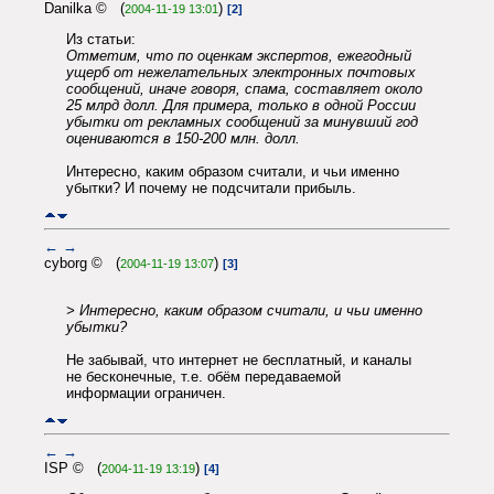
Danilka © (
)
2004-11-19 13:01
[2]
Из статьи:
Отметим, что по оценкам экспертов, ежегодный
ущерб от нежелательных электронных почтовых
сообщений, иначе говоря, спама, составляет около
25 млрд долл. Для примера, только в одной России
убытки от рекламных сообщений за минувший год
оцениваются в 150-200 млн. долл.
Интересно, каким образом считали, и чьи именно
убытки? И почему не подсчитали прибыль.
←
→
cyborg © (
)
2004-11-19 13:07
[3]
> Интересно, каким образом считали, и чьи именно
убытки?
Не забывай, что интернет не бесплатный, и каналы
не бесконечные, т.е. обём передаваемой
информации ограничен.
←
→
ISP © (
)
2004-11-19 13:19
[4]