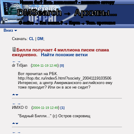
Нашли баг? Есть пожелания? - напишите автору
DMSearch
→ Архивы...
О сайте
→ Как искать?
→ Карта
→ Текс. протокол
Вниз
Скачать:
CL
|
DM
;
Билли получает 4 миллиона писем спама
ежедневно.
Найти похожие ветки
←
→
dr Tr0jan (
)
2004-11-19 12:46
[0]
Вот прочитал на РБК.
http://top.rbc.ru/index5.html?society_20041119103506
Интересно, а центр Американского английского ему
тоже приходит? Или он в асе не сидит?
←
→
ИМХО © (
)
2004-11-19 12:49
[1]
"Бедный Билли..." (с) Остров сокровищ
←
→