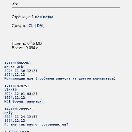
1
Страницы:
вся ветка
Скачать:
CL
|
DM
;
Память: 0.46 MB
Время: 0.094 c
1-1101806596
mouse_web
2004-11-30 12:23
2004.12.12
Компиляция exe (проблема запуска на другом компьютере)
1-1101878751
Vladik
2004-12-01 08:25
2004.12.12
MDI формы, анимация
14-1101289952
Holy
2004-11-24 12:52
2004.12.12
Почему так много программистов?