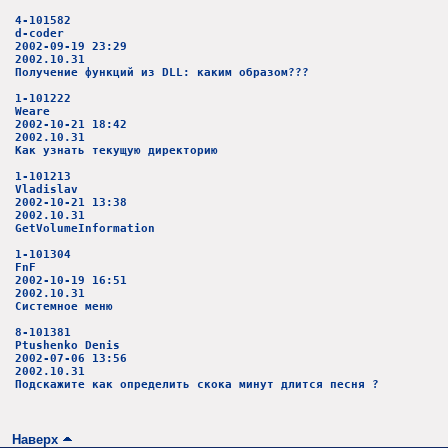
4-101582
d-coder
2002-09-19 23:29
2002.10.31
Получение функций из DLL: каким образом???
1-101222
Weare
2002-10-21 18:42
2002.10.31
Как узнать текущую директорию
1-101213
Vladislav
2002-10-21 13:38
2002.10.31
GetVolumeInformation
1-101304
FnF
2002-10-19 16:51
2002.10.31
Системное меню
8-101381
Ptushenko Denis
2002-07-06 13:56
2002.10.31
Подскажите как определить скока минут длится песня ?
Наверх