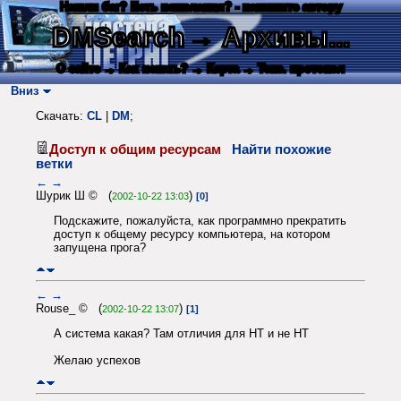
Нашли баг? Есть пожелания? - напишите автору
DMSearch
→ Архивы...
О сайте
→ Как искать?
→ Карта
→ Текс. протокол
Вниз
Скачать:
CL
|
DM
;
Доступ к общим ресурсам
Найти похожие
ветки
←
→
Шурик Ш © (
)
2002-10-22 13:03
[0]
Подскажите, пожалуйста, как программно прекратить
доступ к общему ресурсу компьютера, на котором
запущена прога?
←
→
Rouse_ © (
)
2002-10-22 13:07
[1]
А система какая? Там отличия для НТ и не НТ
Желаю успехов