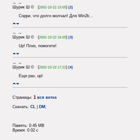
←
→
Шурик Ш © (
)
2002-10-22 15:05
[2]
Сорри, что долго молчал! Для Win2k...
←
→
Шурик Ш © (
)
2002-10-22 16:00
[3]
Up! Плиз, помогите!
←
→
Шурик Ш © (
)
2002-10-22 17:22
[4]
Еще раз, up!
1
Страницы:
вся ветка
Скачать:
CL
|
DM
;
Память: 0.45 MB
Время: 0.02 c