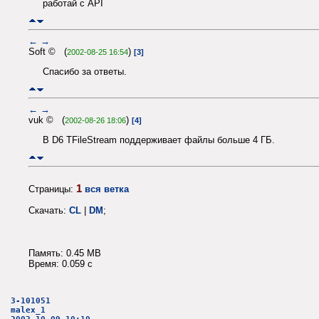
работай с API
←
→
Soft © (
)
2002-08-25 16:54
[3]
Спасибо за ответы.
←
→
vuk © (
)
2002-08-26 18:06
[4]
В D6 TFileStream поддерживает файлы больше 4 ГБ.
1
Страницы:
вся ветка
Скачать:
CL
|
DM
;
Память: 0.45 MB
Время: 0.059 c
3-101051
malex_1