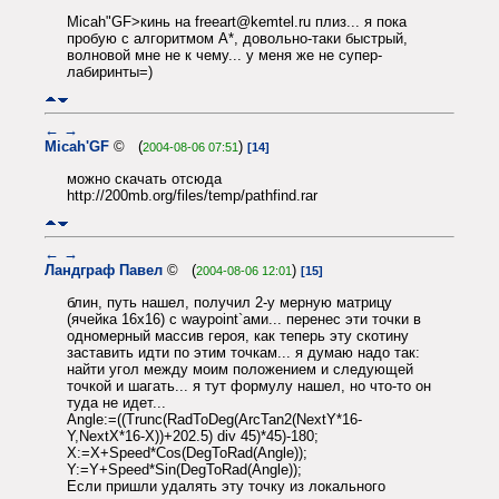
Micah"GF>кинь на freeart@kemtel.ru плиз... я пока
пробую с алгоритмом A*, довольно-таки быстрый,
волновой мне не к чему... у меня же не супер-
лабиринты=)
←
→
Micah'GF
© (
)
2004-08-06 07:51
[14]
можно скачать отсюда
http://200mb.org/files/temp/pathfind.rar
←
→
Ландграф Павел
© (
)
2004-08-06 12:01
[15]
блин, путь нашел, получил 2-у мерную матрицу
(ячейка 16х16) с waypoint`ами... перенес эти точки в
одномерный массив героя, как теперь эту скотину
заставить идти по этим точкам... я думаю надо так:
найти угол между моим положением и следующей
точкой и шагать... я тут формулу нашел, но что-то он
туда не идет...
Angle:=((Trunc(RadToDeg(ArcTan2(NextY*16-
Y,NextX*16-X))+202.5) div 45)*45)-180;
X:=X+Speed*Cos(DegToRad(Angle));
Y:=Y+Speed*Sin(DegToRad(Angle));
Если пришли удалять эту точку из локального