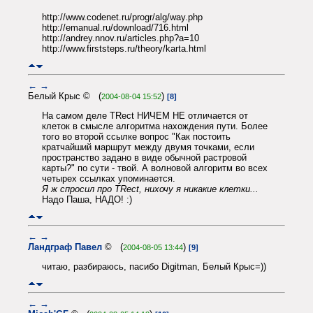
http://www.codenet.ru/progr/alg/way.php
http://emanual.ru/download/716.html
http://andrey.nnov.ru/articles.php?a=10
http://www.firststeps.ru/theory/karta.html
←
→
Белый Крыс © (
)
2004-08-04 15:52
[8]
На самом деле TRect НИЧЕМ НЕ отличается от
клеток в смысле алгоритма нахождения пути. Более
того во второй ссылке вопрос "Как постоить
кратчайший маршрут между двумя точками, если
пространство задано в виде обычной растровой
карты?" по сути - твой. А волновой алгоритм во всех
четырех ссылках упоминается.
Я ж спросил про TRect, нихочу я никакие клетки...
Надо Паша, НАДО! :)
←
→
Ландграф Павел
© (
)
2004-08-05 13:44
[9]
читаю, разбираюсь, пасибо Digitman, Белый Крыс=))
←
→