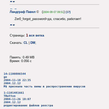
←
→
Ландграф Павел
© (
)
2004-08-07 09:51
[17]
Zer0_forgot_password>да, спасибо, работает!
1
Страницы:
вся ветка
Скачать:
CL
|
DM
;
Память: 0.49 MB
Время: 0.056 c
14-1100806544
gn
2004-11-18 22:35
2004.12.12
M$ признала часть вины в распространении вирусов
1-1101481661
TButton
2004-11-26 18:07
2004.12.12
редактирование файлов реестра