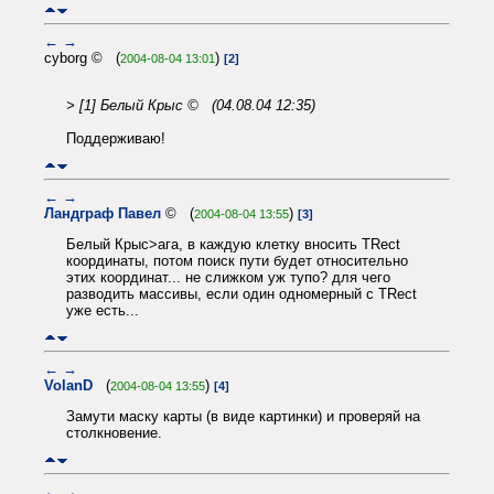
←
→
cyborg © (
)
2004-08-04 13:01
[2]
> [1] Белый Крыс © (04.08.04 12:35)
Поддерживаю!
←
→
Ландграф Павел
© (
)
2004-08-04 13:55
[3]
Белый Крыс>ага, в каждую клетку вносить TRect
координаты, потом поиск пути будет относительно
этих координат... не слижком уж тупо? для чего
разводить массивы, если один одномерный с TRect
уже есть...
←
→
VolanD
(
)
2004-08-04 13:55
[4]
Замути маску карты (в виде картинки) и проверяй на
столкновение.
←
→