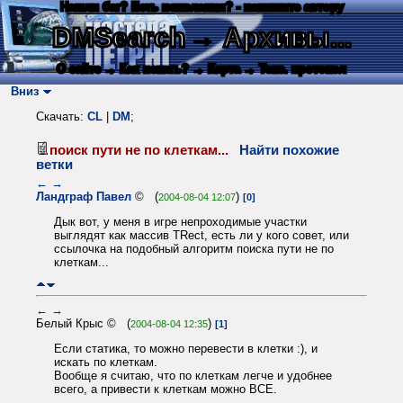
Нашли баг? Есть пожелания? - напишите автору
DMSearch
→ Архивы...
О сайте
→ Как искать?
→ Карта
→ Текс. протокол
Вниз
Скачать:
CL
|
DM
;
поиск пути не по клеткам...
Найти похожие
ветки
←
→
Ландграф Павел
© (
)
2004-08-04 12:07
[0]
Дык вот, у меня в игре непроходимые участки
выглядят как массив TRect, есть ли у кого совет, или
ссылочка на подобный алгоритм поиска пути не по
клеткам...
←
→
Белый Крыс © (
)
2004-08-04 12:35
[1]
Если статика, то можно перевести в клетки :), и
искать по клеткам.
Вообще я считаю, что по клеткам легче и удобнее
всего, а привести к клеткам можно ВСЕ.