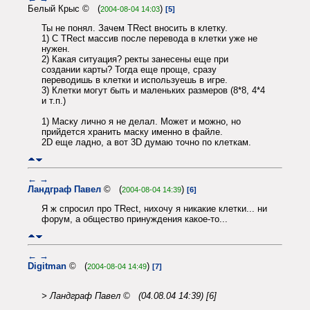
Белый Крыс © (
)
2004-08-04 14:03
[5]
Ты не понял. Зачем TRect вносить в клетку.
1) С TRect массив после перевода в клетки уже не
нужен.
2) Какая ситуация? ректы занесены еще при
создании карты? Тогда еще проще, сразу
переводишь в клетки и используешь в игре.
3) Клетки могут быть и маленьких размеров (8*8, 4*4
и т.п.)
1) Маску лично я не делал. Может и можно, но
прийдется хранить маску именно в файле.
2D еще ладно, а вот 3D думаю точно по клеткам.
←
→
Ландграф Павел
© (
)
2004-08-04 14:39
[6]
Я ж спросил про TRect, нихочу я никакие клетки... ни
форум, а общество принуждения какое-то...
←
→
Digitman
© (
)
2004-08-04 14:49
[7]
> Ландграф Павел © (04.08.04 14:39) [6]