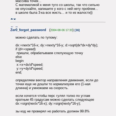
массива точек...
С математикой к меня туго со школы, так что сильно
не опускайте, напишите у кого с ней нету проблем...
в школе была 3-ка все жисть... и то из жалости))
←
→
Zer0_forgot_password
(
)
2004-08-06 17:33
[16]
можно сделать по тупому:
dx:=nextx*16-x; dy:=nexty*16-y; d:=sqrt(dx*dx+dy*dy);
if (d<=speed)
пришли, обрабатываем слелующую точку
else
begin
x:=x+dx/d*speed;
y:=y+dy/d*speed;
end;
определяем вектор направления движения, если до
точки еще не дошли то нормализуем его (1-ная
длинна) и умножаем на скорость.
если хочется чтобы перс гулял толко по углам
кратным 45 градусам можно сделать следующее
dx:=sign(nextx*16-x); dy:=sign(nexty*16-y);
зы код не проверял но работать должен 99.8%