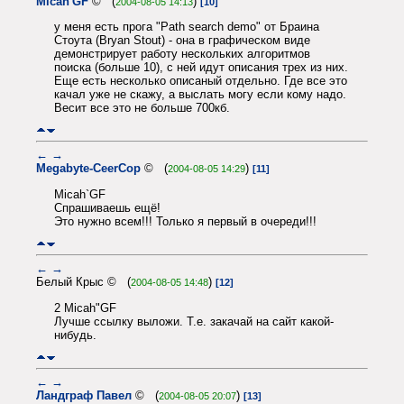
Micah'GF
© (
)
2004-08-05 14:13
[10]
у меня есть прога "Path search demo" от Браина
Стоута (Bryan Stout) - она в графическом виде
демонстрирует работу нескольких алгоритмов
поиска (больше 10), с ней идут описания трех из них.
Еще есть несколько описаный отдельно. Где все это
качал уже не скажу, а выслать могу если кому надо.
Весит все это не больше 700кб.
←
→
Megabyte-CeerCop
© (
)
2004-08-05 14:29
[11]
Micah`GF
Спрашиваешь ещё!
Это нужно всем!!! Только я первый в очереди!!!
←
→
Белый Крыс © (
)
2004-08-05 14:48
[12]
2 Micah"GF
Лучше ссылку выложи. Т.е. закачай на сайт какой-
нибудь.
←
→
Ландграф Павел
© (
)
2004-08-05 20:07
[13]