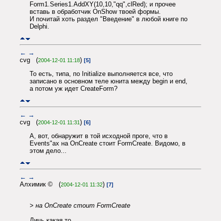
Form1.Series1.AddXY(10,10,"qq",clRed); и прочее
вставь в обработчик OnShow твоей формы.
И почитай хоть раздел "Введение" в любой книге по
Delphi.
←
→
cvg (
)
2004-12-01 11:18
[5]
То есть, типа, по Initialize выполняется все, что
записано в основном теле юнита между begin и end,
а потом уж идет CreateForm?
←
→
cvg (
)
2004-12-01 11:31
[6]
А, вот, обнаружит в той исходной проге, что в
Events"ах на OnCreate стоит FormCreate. Видомо, в
этом дело...
←
→
Алхимик © (
)
2004-12-01 11:32
[7]
> на OnCreate стоит FormCreate
Дичь какая то...