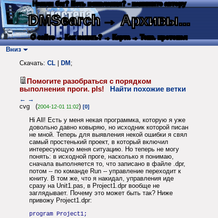
Нашли баг? Есть пожелания? - напишите автору
DMSearch
→ Архивы...
О сайте
→ Как искать?
→ Карта
→ Текс. протокол
Вниз
Скачать:
CL
|
DM
;
Помогите разобраться с порядком
выполнения проги. pls!
Найти похожие ветки
←
→
cvg (
)
2004-12-01 11:02
[0]
Hi All! Есть у меня некая программка, которую я уже
довольно давно ковыряю, но исходник которой писан
не мной. Теперь для выявления некой ошибки я свял
самый простенький проект, в который включил
интересующую меня ситуацию. Но теперь не могу
понять: в исходной проге, насколько я понимаю,
сначала выполняется то, что записано в файле .dpr,
потом -- по команде Run -- управление переходит к
юниту. В том же, что я накидал, управления иде
сразу на Unit1.pas, в Project1.dpr вообще не
заглядывает. Почему это может быть так? Ниже
привожу Project1.dpr:
program Project1;