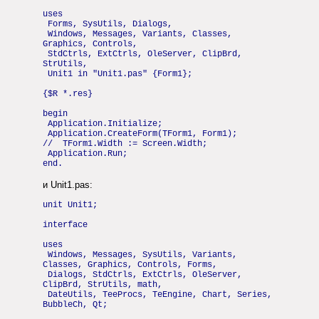
uses
Forms, SysUtils, Dialogs,
Windows, Messages, Variants, Classes,
Graphics, Controls,
StdCtrls, ExtCtrls, OleServer, ClipBrd,
StrUtils,
Unit1 in "Unit1.pas" {Form1};
{$R *.res}
begin
Application.Initialize;
Application.CreateForm(TForm1, Form1);
// TForm1.Width := Screen.Width;
Application.Run;
end.
и Unit1.pas:
unit Unit1;
interface
uses
Windows, Messages, SysUtils, Variants,
Classes, Graphics, Controls, Forms,
Dialogs, StdCtrls, ExtCtrls, OleServer,
ClipBrd, StrUtils, math,
DateUtils, TeeProcs, TeEngine, Chart, Series,
BubbleCh, Qt;