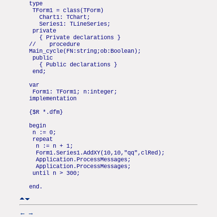
type
TForm1 = class(TForm)
Chart1: TChart;
Series1: TLineSeries;
private
{ Private declarations }
// procedure
Main_cycle(FN:string;ob:Boolean);
public
{ Public declarations }
end;
var
Form1: TForm1; n:integer;
implementation
{$R *.dfm}
begin
n := 0;
repeat
n := n + 1;
Form1.Series1.AddXY(10,10,"qq",clRed);
Application.ProcessMessages;
Application.ProcessMessages;
until n > 300;
end.
←
→