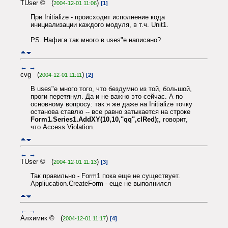
TUser © (
)
2004-12-01 11:06
[1]
При Initialize - происходит исполнение кода
инициализации каждого модуля, в т.ч. Unit1.
PS. Нафига так много в uses"е написано?
←
→
cvg (
)
2004-12-01 11:11
[2]
В uses"е много того, что бездумно из той, большой,
проги перетянул. Да и не важно это сейчас. А по
основному вопросу: так я же даже на Initialize точку
останова ставлю -- все равно затыкается на строке
Form1.Series1.AddXY(10,10,"qq",clRed);
, говорит,
что Access Violation.
←
→
TUser © (
)
2004-12-01 11:13
[3]
Так правильно - Form1 пока еще не существует.
Appliucation.CreateForm - еще не выполнился
←
→
Алхимик © (
)
2004-12-01 11:17
[4]