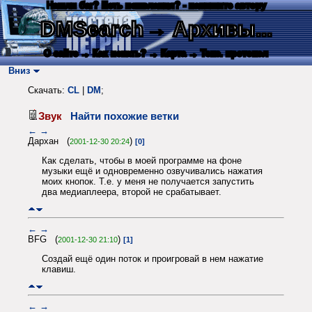
Нашли баг? Есть пожелания? - напишите автору
DMSearch
→ Архивы...
О сайте
→ Как искать?
→ Карта
→ Текс. протокол
Вниз
Скачать:
CL
|
DM
;
Звук
Найти похожие ветки
←
→
Дархан (
)
2001-12-30 20:24
[0]
Как сделать, чтобы в моей программе на фоне
музыки ещё и одновременно озвучивались нажатия
моих кнопок. Т.е. у меня не получается запустить
два медиаплеера, второй не срабатывает.
←
→
BFG (
)
2001-12-30 21:10
[1]
Создай ещё один поток и проигровай в нем нажатие
клавиш.
←
→