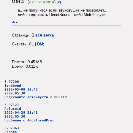
MJH © (
)
2001-12-31 08:34
[2]
а...не получится если звуковушка не позволяет...
либо надо юзать DirectSound , либо Midi + звуки
1
Страницы:
вся ветка
Скачать:
CL
|
DM
;
Память: 0.45 MB
Время: 0.011 c
3-97200
jenbbond
2002-05-08 10:48
2002.05.30
Подскажите пожайлуста с DBGrid
3-97127
Relaxoid
2002-04-28 21:41
2002.05.30
Проблема с AdoStoredProc
8-97363
GhostK