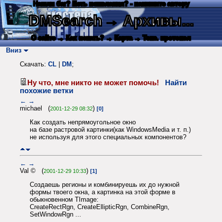
Нашли баг? Есть пожелания? - напишите автору
DMSearch
→ Архивы...
О сайте
→ Как искать?
→ Карта
→ Текс. протокол
Вниз
Скачать:
CL
|
DM
;
Ну что, мне никто не может помочь!
Найти
похожие ветки
←
→
michael (
)
2001-12-29 08:32
[0]
Как создать непрямоугольное окно
на базе растровой картинки(как WindowsMedia и т. п.)
не используя для этого специальных компонентов?
←
→
Val © (
)
2001-12-29 10:33
[1]
Создаешь регионы и комбинируешь их до нужной
формы твоего окна, а картинка на этой форме в
обыкновенном TImage:
CreateRectRgn, CreateEllipticRgn, CombineRgn,
SetWindowRgn ...