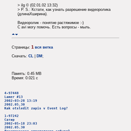
> ilg © (02.01.02 13:32)
> P. S.: Кстати, как узнать разрешение видеоролика
(длинаXширина).
Видеоролик - понятие растяжимое :-)
С avi могу помочь. Есть вопросы - мыль.
1
Страницы:
вся ветка
Скачать:
CL
|
DM
;
Память: 0.45 MB
Время: 0.021 c
4-97448
Lamer #13
2002-03-28 13:19
2002.05.30
Kak otsledit zapis v Event Log?
1-97242
Сатир
2002-05-18 23:03
2002.05.30