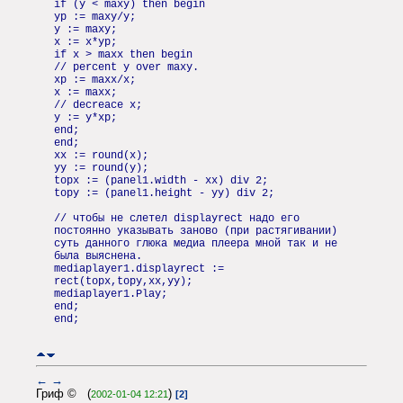
if (y < maxy) then begin
yp := maxy/y;
y := maxy;
x := x*yp;
if x > maxx then begin
// percent y over maxy.
xp := maxx/x;
x := maxx;
// decreace x;
y := y*xp;
end;
end;
xx := round(x);
yy := round(y);
topx := (panel1.width - xx) div 2;
topy := (panel1.height - yy) div 2;
// чтобы не слетел displayrect надо его
постоянно указывать заново (при растягивании)
суть данного глюка медиа плеера мной так и не
была выяснена.
mediaplayer1.displayrect :=
rect(topx,topy,xx,yy);
mediaplayer1.Play;
end;
end;
←
→
Гриф © (
)
2002-01-04 12:21
[2]