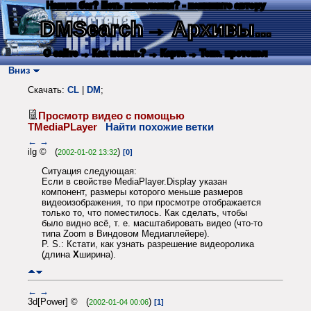
Нашли баг? Есть пожелания? - напишите автору
DMSearch
→ Архивы...
О сайте
→ Как искать?
→ Карта
→ Текс. протокол
Вниз
Скачать:
CL
|
DM
;
Просмотр видео с помощью
TMediaPLayer
Найти похожие ветки
←
→
ilg © (
)
2002-01-02 13:32
[0]
Ситуация следующая:
Если в свойстве MediaPlayer.Display указан
компонент, размеры которого меньше размеров
видеоизображения, то при просмотре отображается
только то, что поместилось. Как сделать, чтобы
было видно всё, т. е. масштабировать видео (что-то
типа Zoom в Виндовом Медиаплейере).
P. S.: Кстати, как узнать разрешение видеоролика
(длина
X
ширина).
←
→
3d[Power] © (
)
2002-01-04 00:06
[1]