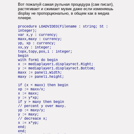
Вот пожалуй самая рульная процедура (сам писал),
растягивает и сжимает мувик даже если изменяешь
display не пропорционально, в общем как в медиа
плеере.
procedure LOADVIDEO(Filename : string; St :
integer);
var x,y : currency;
maxx,maxy : currency;
yp, xp : currency;
xx,yy : integer;
topx,topy,pos,i : integer;
begin
with form1 do begin
x := mediaplayer1.displayrect.Right;
y := mediaplayer1.displayrect.Bottom;
maxx := panel1.Width;
maxy := panel1.height;
if (x < maxx) then begin
xp := maxx/x;
x := maxx;
y := y*xp;
if y > maxy then begin
// percent y over maxy.
yp := maxy/y;
y := maxy;
// decreace x;
x := x*yp;
end;
end;