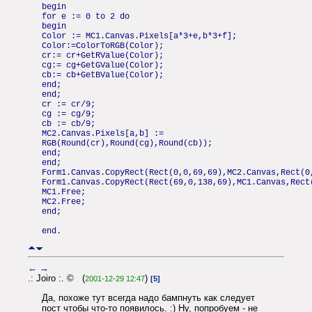
begin
for e := 0 to 2 do
begin
Color := MC1.Canvas.Pixels[a*3+e,b*3+f];
Color:=ColorToRGB(Color);
cr:= cr+GetRValue(Color);
cg:= cg+GetGValue(Color);
cb:= cb+GetBValue(Color);
end;
end;
cr := cr/9;
cg := cg/9;
cb := cb/9;
MC2.Canvas.Pixels[a,b] :=
RGB(Round(cr),Round(cg),Round(cb));
end;
end;
Form1.Canvas.CopyRect(Rect(0,0,69,69),MC2.Canvas,Rect(0
Form1.Canvas.CopyRect(Rect(69,0,138,69),MC1.Canvas,Rect
MC1.Free;
MC2.Free;
end;
end.
←
→
.: Joiro :. © (
)
2001-12-29 12:47
[5]
Да, похоже тут всегда надо бампнуть как следует
пост чтобы что-то появилось. :) Ну, попробуем - не