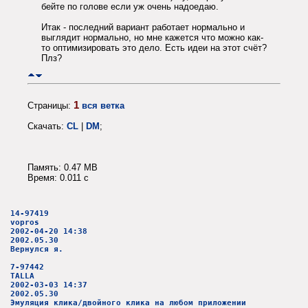
бейте по голове если уж очень надоедаю.
Итак - последний вариант работает нормально и
выглядит нормально, но мне кажется что можно как-
то оптимизировать это дело. Есть идеи на этот счёт?
Плз?
1
Страницы:
вся ветка
Скачать:
CL
|
DM
;
Память: 0.47 MB
Время: 0.011 c
14-97419
vopros
2002-04-20 14:38
2002.05.30
Вернулся я.
7-97442
TALLA
2002-03-03 14:37
2002.05.30
Эмуляция клика/двойного клика на любом приложении