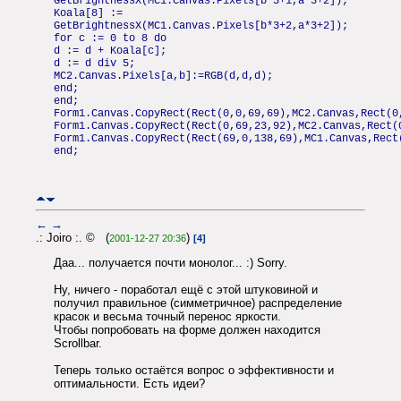
GetBrightnessX(MC1.Canvas.Pixels[b*3+1,a*3+2]);
Koala[8] :=
GetBrightnessX(MC1.Canvas.Pixels[b*3+2,a*3+2]);
for c := 0 to 8 do
d := d + Koala[c];
d := d div 5;
MC2.Canvas.Pixels[a,b]:=RGB(d,d,d);
end;
end;
Form1.Canvas.CopyRect(Rect(0,0,69,69),MC2.Canvas,Rect(0
Form1.Canvas.CopyRect(Rect(0,69,23,92),MC2.Canvas,Rect(
Form1.Canvas.CopyRect(Rect(69,0,138,69),MC1.Canvas,Rect
end;
←
→
.: Joiro :. © (
)
2001-12-27 20:36
[4]
Даа... получается почти монолог... :) Sorry.
Ну, ничего - поработал ещё с этой штуковиной и
получил правильное (симметричное) распределение
красок и весьма точный перенос яркости.
Чтобы попробовать на форме должен находится
Scrollbar.
Теперь только остаётся вопрос о эффективности и
оптимальности. Есть идеи?