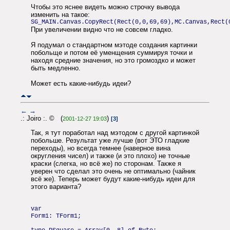
Чтобы это яснее видеть можно строчку вывода
изменить на такое:
SG_MAIN.Canvas.CopyRect(Rect(0,0,69,69),MC.Canvas,Rect(
При увеличении видно что не совсем гладко.
Я подумал о стандартном мэтоде создания картинки
побольще и потом её уменщения суммируя точки и
находя средние значения, но это громоздко и может
быть медленно.
Может есть какие-нибудь идеи?
←
→
.: Joiro :. © (
)
2001-12-27 19:03
[3]
Так, я тут поработал над мэтодом с другой картинкой
побольше. Результат уже лучше (вот ЭТО гладкие
переходы), но всегда темнее (наверное вина
округления чисел) и также (и это плохо) не точные
краски (слегка, но всё же) по сторонам. Также я
уверен что сделал это очень не оптимально (чайник
всё же). Теперь может будут какие-нибудь идеи для
этого варианта?
var
Form1: TForm1;