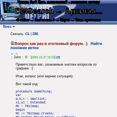
Нашли баг? Есть пожелания? - напишите автору
DMSearch
→ Архивы...
О сайте
→ Как искать?
→ Карта
→ Текс. протокол
Вниз
Скачать:
CL
|
DM
;
Вопрос как раз в этотновый форум. :)
Найти
похожие ветки
←
→
.: Joiro :. © (
)
2001-12-27 15:32
[0]
Приветствую вас, уважаемые знатоки вопросов по
графике. :)
Итак, вопрос (или вернее ситуация):
Вот такой код:
procedure Something;
var
a,b,c : Smallint;
x1,y1 : Extended;
MC : TBitmap;
begin
MC := TBitmap.Create;