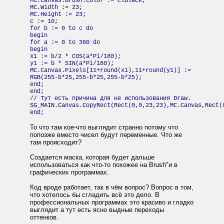
MC.Canvas.Brush.Color := clBlack;
MC.Width := 23;
MC.Height := 23;
c := 10;
for b := 0 to c do
begin
for a := 0 to 360 do
begin
x1 := b/2 * COS(a*Pi/180);
y1 := b * SIN(a*Pi/180);
MC.Canvas.Pixels[11+round(x1),11+round(y1)] :=
RGB(255-b*25,255-b*25,255-b*25);
end;
end;
// Тут есть причина для не использования Draw.
SG_MAIN.Canvas.CopyRect(Rect(0,0,23,23),MC.Canvas,Rect(
end;
То что там кое-что выглядит странно потому что
попозже вместо чисел будут переменные. Что же
там происходит?
Создается маска, которая будет дальше
использоваться как что-то похожее на Brush"и в
графических программах.
Код вроде работает, так в чём вопрос? Вопрос в том,
что хотелось бы сгладить всё это дело. В
профессиональных программах это красиво и гладко
выглядит а тут есть ясно выдные переходы
оттенков.