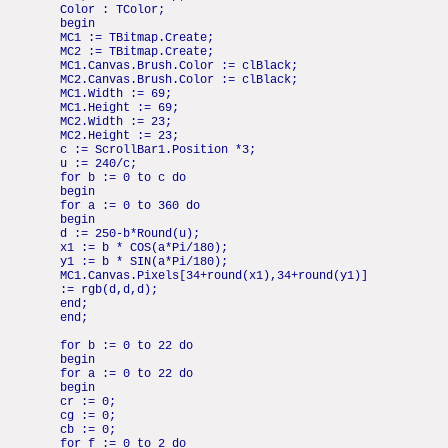
Color : TColor;
begin
MC1 := TBitmap.Create;
MC2 := TBitmap.Create;
MC1.Canvas.Brush.Color := clBlack;
MC2.Canvas.Brush.Color := clBlack;
MC1.Width := 69;
MC1.Height := 69;
MC2.Width := 23;
MC2.Height := 23;
c := ScrollBar1.Position *3;
u := 240/c;
for b := 0 to c do
begin
for a := 0 to 360 do
begin
d := 250-b*Round(u);
x1 := b * COS(a*Pi/180);
y1 := b * SIN(a*Pi/180);
MC1.Canvas.Pixels[34+round(x1),34+round(y1)]
:= rgb(d,d,d);
end;
end;
for b := 0 to 22 do
begin
for a := 0 to 22 do
begin
cr := 0;
cg := 0;
cb := 0;
for f := 0 to 2 do