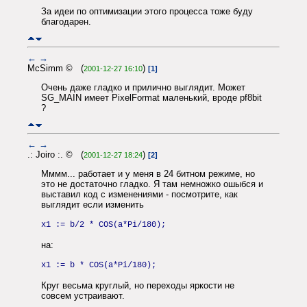
За идеи по оптимизации этого процесса тоже буду
благодарен.
←
→
McSimm © (
)
2001-12-27 16:10
[1]
Очень даже гладко и прилично выглядит. Может
SG_MAIN имеет PixelFormat маленький, вроде pf8bit
?
←
→
.: Joiro :. © (
)
2001-12-27 18:24
[2]
Мммм... работает и у меня в 24 битном режиме, но
это не достаточно гладко. Я там немножко ошыбся и
выставил код с изменениями - посмотрите, как
выглядит если изменить
x1 := b/2 * COS(a*Pi/180);
на:
x1 := b * COS(a*Pi/180);
Круг весьма круглый, но переходы яркости не
совсем устраивают.