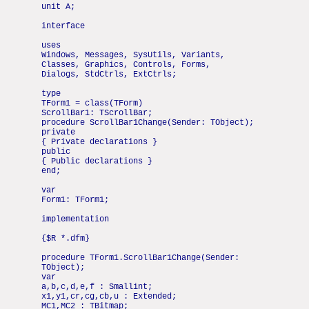
unit A;
interface
uses
Windows, Messages, SysUtils, Variants,
Classes, Graphics, Controls, Forms,
Dialogs, StdCtrls, ExtCtrls;
type
TForm1 = class(TForm)
ScrollBar1: TScrollBar;
procedure ScrollBar1Change(Sender: TObject);
private
{ Private declarations }
public
{ Public declarations }
end;
var
Form1: TForm1;
implementation
{$R *.dfm}
procedure TForm1.ScrollBar1Change(Sender:
TObject);
var
a,b,c,d,e,f : Smallint;
x1,y1,cr,cg,cb,u : Extended;
MC1,MC2 : TBitmap;