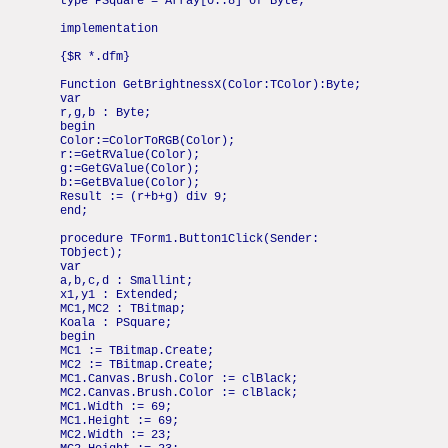
type PSquare = Array[0..8] of Byte;
implementation
{$R *.dfm}
Function GetBrightnessX(Color:TColor):Byte;
var
r,g,b : Byte;
begin
Color:=ColorToRGB(Color);
r:=GetRValue(Color);
g:=GetGValue(Color);
b:=GetBValue(Color);
Result := (r+b+g) div 9;
end;
procedure TForm1.Button1Click(Sender:
TObject);
var
a,b,c,d : Smallint;
x1,y1 : Extended;
MC1,MC2 : TBitmap;
Koala : PSquare;
begin
MC1 := TBitmap.Create;
MC2 := TBitmap.Create;
MC1.Canvas.Brush.Color := clBlack;
MC2.Canvas.Brush.Color := clBlack;
MC1.Width := 69;
MC1.Height := 69;
MC2.Width := 23;