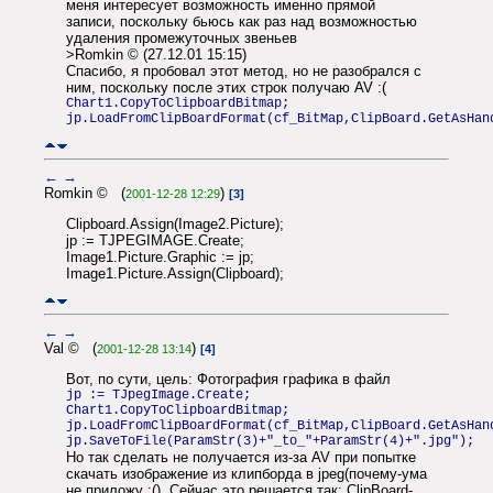
меня интересует возможность именно прямой
записи, поскольку бьюсь как раз над возможностью
удаления промежуточных звеньев
>Romkin © (27.12.01 15:15)
Спасибо, я пробовал этот метод, но не разобрался с
ним, поскольку после этих строк получаю AV :(
Chart1.CopyToClipboardBitmap;
jp.LoadFromClipBoardFormat(cf_BitMap,ClipBoard.GetAsHan
←
→
Romkin © (
)
2001-12-28 12:29
[3]
Clipboard.Assign(Image2.Picture);
jp := TJPEGIMAGE.Create;
Image1.Picture.Graphic := jp;
Image1.Picture.Assign(Clipboard);
←
→
Val © (
)
2001-12-28 13:14
[4]
Вот, по сути, цель: Фотография графика в файл
jp := TJpegImage.Create;
Chart1.CopyToClipboardBitmap;
jp.LoadFromClipBoardFormat(cf_BitMap,ClipBoard.GetAsHan
jp.SaveToFile(ParamStr(3)+"_to_"+ParamStr(4)+".jpg");
Но так сделать не получается из-за AV при попытке
скачать изображение из клипборда в jpeg(почему-ума
не приложу :(). Сейчас это решается так: ClipBoard-