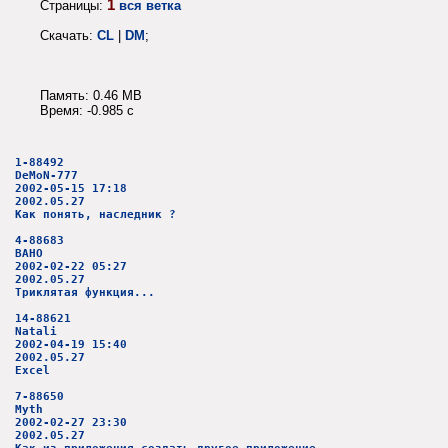
1
Страницы:
вся ветка
Скачать:
CL
|
DM
;
Память: 0.46 MB
Время: -0.985 c
1-88492
DeMoN-777
2002-05-15 17:18
2002.05.27
Как понять, наследник ?
4-88683
BAHO
2002-02-22 05:27
2002.05.27
Триклятая функция...
14-88621
Natali
2002-04-19 15:40
2002.05.27
Excel
7-88650
Myth
2002-02-27 23:30
2002.05.27