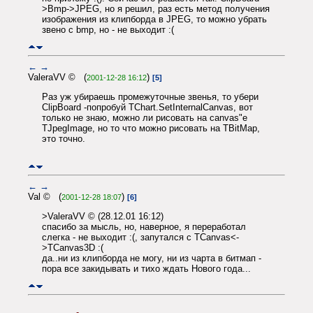
>Bmp->JPEG, но я решил, раз есть метод получения
изображения из клипборда в JPEG, то можно убрать
звено с bmp, но - не выходит :(
←
→
ValeraVV © (
)
2001-12-28 16:12
[5]
Раз уж убираешь промежуточные звенья, то убери
ClipBoard -попробуй TChart.SetInternalCanvas, вот
только не знаю, можно ли рисовать на canvas"е
TJpegImage, но то что можно рисовать на TBitMap,
это точно.
←
→
Val © (
)
2001-12-28 18:07
[6]
>ValeraVV © (28.12.01 16:12)
спасибо за мысль, но, наверное, я переработал
слегка - не выходит :(, запутался с TCanvas<-
>TCanvas3D :(
да..ни из клипборда не могу, ни из чарта в битмап -
пора все закидывать и тихо ждать Нового года...