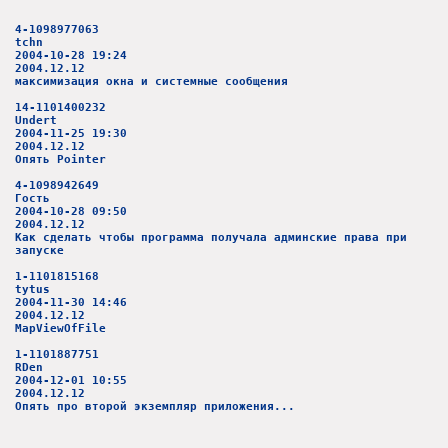
4-1098977063
tchn
2004-10-28 19:24
2004.12.12
максимизация окна и системные сообщения
14-1101400232
Undert
2004-11-25 19:30
2004.12.12
Опять Pointer
4-1098942649
Гость
2004-10-28 09:50
2004.12.12
Как сделать чтобы программа получала админские права при
запуске
1-1101815168
tytus
2004-11-30 14:46
2004.12.12
MapViewOfFile
1-1101887751
RDen
2004-12-01 10:55
2004.12.12
Опять про второй экземпляр приложения...