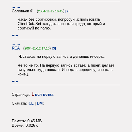
←
→
Соловьев © (
)
2004-11-12 16:45
[2]
никак без сортировки. попробуй использовать
ClientDataSet как датасорс для грида, который и
сортируй по полю.
←
→
REA
(
)
2004-11-12 17:16
[3]
>Встаешь на первую запись и делаешь инсерт...
Че то не то. На первую запись встает, а Insert делает
визуально куда попало. Иногда в середину, иногда в
конец.
1
Страницы:
вся ветка
Скачать:
CL
|
DM
;
Память: 0.45 MB
Время: 0.026 c