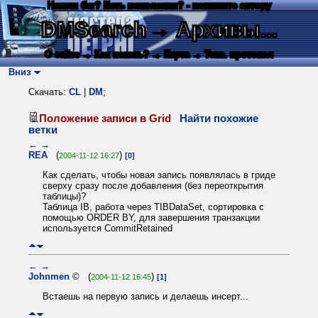
Нашли баг? Есть пожелания? - напишите автору
DMSearch
→ Архивы...
О сайте
→ Как искать?
→ Карта
→ Текс. протокол
Вниз
Скачать:
CL
|
DM
;
Положение записи в Grid
Найти похожие
ветки
←
→
REA
(
)
2004-11-12 16:27
[0]
Как сделать, чтобы новая запись появлялась в гриде
сверху сразу после добавления (без переоткрытия
таблицы)?
Таблица IB, работа через TIBDataSet, сортировка с
помощью ORDER BY, для завершения транзакции
используется CommitRetained
←
→
Johnmen
© (
)
2004-11-12 16:45
[1]
Встаешь на первую запись и делаешь инсерт...