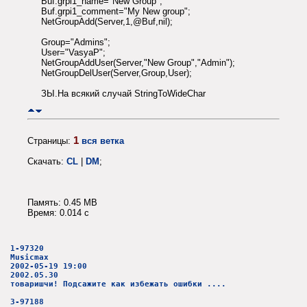
Buf.grpi1_name="New Group";
Buf.grpi1_comment="My New group";
NetGroupAdd(Server,1,@Buf,nil);
Group="Admins";
User="VasyaP";
NetGroupAddUser(Server,"New Group","Admin");
NetGroupDelUser(Server,Group,User);
ЗЫ.На всякий случай StringToWideChar
1
Страницы:
вся ветка
Скачать:
CL
|
DM
;
Память: 0.45 MB
Время: 0.014 c
1-97320
Musicmax
2002-05-19 19:00
2002.05.30
товаришчи! Подсажите как избежать ошибки ....
3-97188