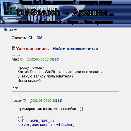
Нашли баг? Есть пожелания? - напишите автору
DMSearch
→ Архивы...
О сайте
→ Как искать?
→ Карта
→ Текс. протокол
Вниз
Скачать:
CL
|
DM
;
Учетная запись
Найти похожие ветки
←
→
Max © (
)
2002-03-03 13:35
[0]
Прошу помощи!
Как из Delphi в Win2k включить или выключить
учетную запись пользователя?
Всем спасибо!
←
→
Tosov © (
)
2002-03-04 00:33
[1]
Примерно так (возможны ошибки :-( )
var
Buf : USER_INFO_2;
Server,UserName :
PWideChar
;