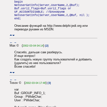
begin
NetUserGetInfo(Server,UserName,2,@buf);
Buf.usri2_flags=Buf.usri2_flags or
UF_ACCOUNTDISABLE; //Блокируем
NetUserSetInfo(Server,UserName,2,@Buf, nil );
end;
Описание функций на http://www.delphi-jedi.org или
переводи руками из MSDN.
←
→
Max © (
)
2002-03-04 04:14
[2]
Спасибо, дальше сам разберусь.
И еще вопрос!
Как создать новую группу пользователей и добавить
(удалить) из нее пользователя?
Всем спасибо!
←
→
Tosov © (
)
2002-03-04 17:48
[3]
var
Buf :GROUP_INFO_1;
Group : PWideChar;
User : PWideChar;