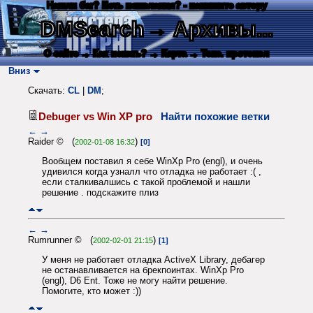
Нашли баг? Есть пожелания? - напишите автору
DMSearch
→ Архивы...
О сайте
→ Как искать?
→ Карта
→ Текс. протокол
Вниз
Скачать:
CL
|
DM
;
Debuger vs Win XP pro
Найти похожие ветки
←
→
Raider © (
)
2002-01-08 16:32
[0]
Вообщем поставил я себе WinXp Pro (engl), и очень
удивился когда узналл что отладка не работает :( ,
если сталкивалшись с такой проблемой и нашли
решение . подскажите плиз
←
→
Rumrunner © (
)
2002-02-01 21:15
[1]
У меня не работает отладка ActiveX Library, дебагер
не останавливается на брекпоинтах. WinXp Pro
(engl), D6 Ent. Тоже не могу найти решение.
Помогите, кто может :))