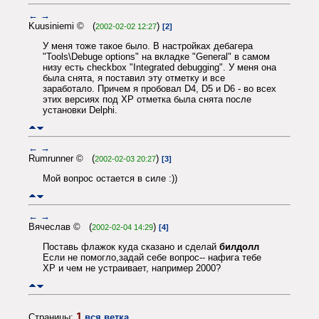
←
→
Kuusiniemi © (
)
2002-02-02 12:27
[2]
У меня тоже такое было. В настройках дебагера
"Tools\Debuge options" на вкладке "General" в самом
низу есть checkbox "Integrated debugging". У меня она
была снята, я поставил эту отметку и все
заработало. Причем я пробовал D4, D5 и D6 - во всех
этих версиях под XP отметка была снята после
установки Delphi.
←
→
Rumrunner © (
)
2002-02-03 20:27
[3]
Мой вопрос остается в силе :))
←
→
Вячеслав © (
)
2002-02-04 14:29
[4]
Поставь флажок куда сказано и сделай
билдолл
Если не помогло,задай себе вопрос-- нафига тебе
XP и чем не устраивает, например 2000?
1
Страницы:
вся ветка