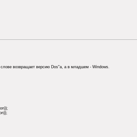
 слове возвращает версию Dos"a, а в младшем - Windows.
on));
on));