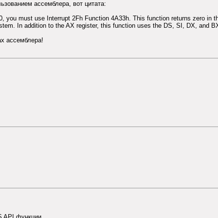
льзованием ассемблера, вот цитата:
, you must use Interrupt 2Fh Function 4A33h. This function returns zero in t
stem. In addition to the AX register, this function uses the DS, SI, DX, and BX
ах ассемблера!
S API функции