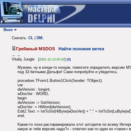
Вниз
Скачать:
CL
|
DM
;
Гребаный MSDOS
Найти похожие ветки
←
→
Vitaliy Jungle (
)
2001-10-13 05:42
[0]
Мужики, ну в конце-то концов, помогите определить версию MS
под 32-битными Дельфи! Сами попробуйте и убедитесь:
procedure TForm1.Button1Click(Sender: TObject);
var
dwVersion : longint;
wDosVer : WORD;
begin
dwVersion := GetVersion;
wDosVer := HiWord(dwVersion);
Edit2.Text := IntToStr(HiByte(wDosVer)) + "." + IntToStr(LoByte(wD
end;
Какие-то лохи растиражировали этот алгоритм по всему Интерн
какую ж тебе версию надо?» - ответил как-то один из «таких» 