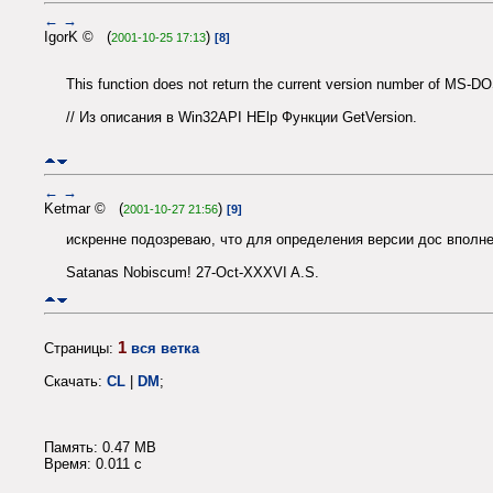
←
→
IgorK © (
)
2001-10-25 17:13
[8]
This function does not return the current version number of MS-D
// Из описания в Win32API HElp Функции GetVersion.
←
→
Ketmar © (
)
2001-10-27 21:56
[9]
искренне подозреваю, что для определения версии дос вполне
Satanas Nobiscum! 27-Oct-XXXVI A.S.
1
Страницы:
вся ветка
Скачать:
CL
|
DM
;
Память: 0.47 MB
Время: 0.011 c