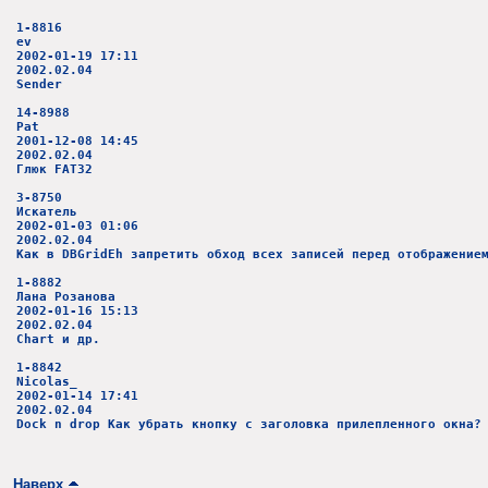
1-8816
ev
2002-01-19 17:11
2002.02.04
Sender
14-8988
Pat
2001-12-08 14:45
2002.02.04
Глюк FAT32
3-8750
Искатель
2002-01-03 01:06
2002.02.04
Как в DBGridEh запретить обход всех записей перед отображение
1-8882
Лана Розанова
2002-01-16 15:13
2002.02.04
Chart и др.
1-8842
Nicolas_
2002-01-14 17:41
2002.02.04
Dock n drop Как убрать кнопку с заголовка прилепленного окна?
Наверх