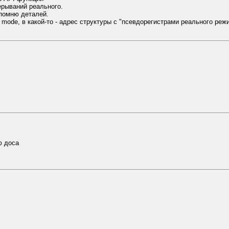
ерываний реального.
 помню деталей.
l mode, в какой-то - адрес структуры с "псевдорегистрами реального реж
ю доса