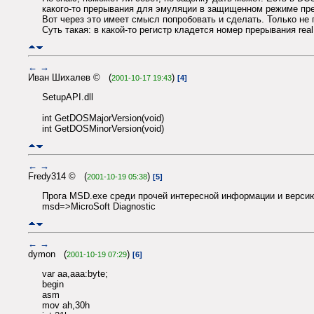
какого-то прерывания для эмуляции в защищенном режиме пр
Вот через это имеет смысл попробовать и сделать. Только не
Суть такая: в какой-то регистр кладется номер прерывания rea
←
→
Иван Шихалев © (
)
2001-10-17 19:43
[4]
SetupAPI.dll
int GetDOSMajorVersion(void)
int GetDOSMinorVersion(void)
←
→
Fredy314 © (
)
2001-10-19 05:38
[5]
Прога MSD.ехе среди прочей интересной информации и верси
msd=>MicroSoft Diagnostic
←
→
dymon (
)
2001-10-19 07:29
[6]
var aa,aaa:byte;
begin
asm
mov ah,30h