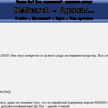
Нашли баг? Есть пожелания? - напишите автору
DMSearch
→ Архивы...
О сайте
→ Как искать?
→ Карта
→ Текс. протокол
-DOS! Уже опух конкретно от всякого рода экспериментаторства. Все эт
osVer));
ету, даже не понимая того, что он нерабочий (например версия MSDOS 8.
в дельфи-конференции:)))) Лох – одним словом!