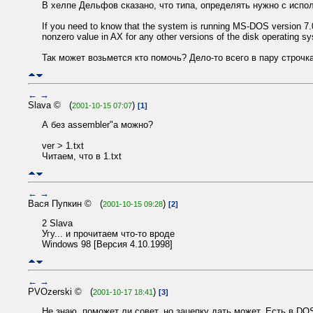
В хелпе Дельфов сказано, что типа, определять нужно с испо
If you need to know that the system is running MS-DOS version 7.0
nonzero value in AX for any other versions of the disk operating sy
Так может возьмется кто помочь? Дело-то всего в пару строчк
←
→
Slava © (
)
2001-10-15 07:07
[1]
А без assembler"а можно?
ver > 1.txt
Читаем, что в 1.txt
←
→
Вася Пупкин © (
)
2001-10-15 09:28
[2]
2 Slava
Угу... и прочитаем что-то вроде
Windows 98 [Версия 4.10.1998]
←
→
PVOzerski © (
)
2001-10-17 18:41
[3]
Не знаю, поможет ли совет, но зацепку дать может. Есть в DO