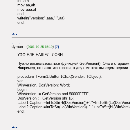
int 21h
mov aa,ah
mov aaa,al
end;
writeln("version:",aaa,".",aa);
end.
←
→
dymon (
)
2001-10-25 15:19
[7]
УФФ ЕЛЕ НАШЕЛ. ЛОВИ
Нужно воспользоваться функцией GetVersion(). Она в старшем
Например, по нажатию кнопки, в двух метках выведем версии:
procedure TForm1.Button1Click(Sender: TObject);
var
WinVersion, DosVersion: Word;
begin
WinVersion := GetVersion and $0000FFFF;
DosVersion := GetVersion shr 16;
Label1.Caption:=IntToStr(Hi(DosVersion))+"."+IntToStr(Lo(DosVersi
Label2.Caption:=IntToStr(Lo(WinVersion))+"."+IntToStr(Hi(WinVersi
end;