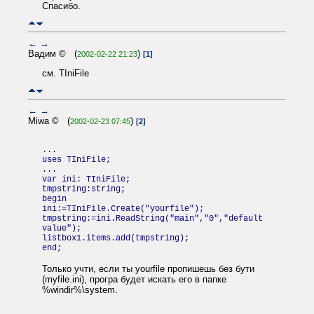
Спасибо.
←
→
Вадим © (
)
2002-02-22 21:23
[1]
см. TIniFile
←
→
Miwa © (
)
2002-02-23 07:45
[2]
...
uses TIniFile;
...
var ini: TIniFile;
tmpstring:string;
begin
ini:=TIniFile.Create("yourfile");
tmpstring:=ini.ReadString("main","0","default
value");
listbox1.items.add(tmpstring);
end;
Только учти, если ты yourfile пропишешь без бути
(myfile.ini), програ будет искать его в папке
%windir%\system.