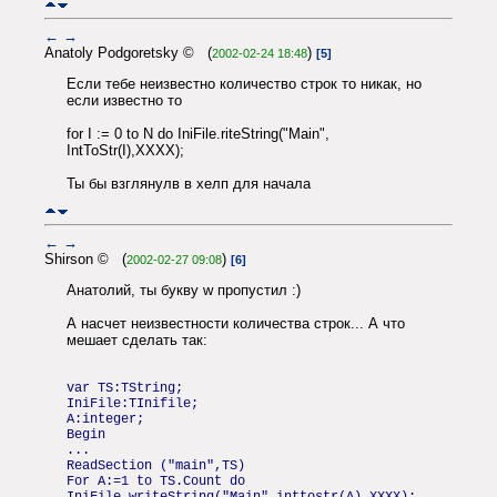
←
→
Anatoly Podgoretsky © (
)
2002-02-24 18:48
[5]
Если тебе неизвестно количество строк то никак, но
если известно то
for I := 0 to N do IniFile.riteString("Main",
IntToStr(I),XXXX);
Ты бы взглянулв в хелп для начала
←
→
Shirson © (
)
2002-02-27 09:08
[6]
Анатолий, ты букву w пропустил :)
А насчет неизвестности количества строк... А что
мешает сделать так:
var TS:TString;
IniFile:TInifile;
A:integer;
Begin
...
ReadSection ("main",TS)
For A:=1 to TS.Count do
IniFile.writeString("Main",inttostr(A),XXXX);