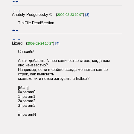
←
→
Anatoly Podgoretsky © (
)
2002-02-23 10:07
[3]
TIniFile.ReadSection
←
→
Lizard (
)
2002-02-24 18:27
[4]
Спасибо!
А как добавить N-ное количество строк, когда нам
оно неизвестно?
Например, если в файле всегда меняется кол-во
строк, как выяснить
сколько их и потом загрузить в listbox?
[Main]
0=param0
1=param1
2=param2
3=param3
....
n=paramN