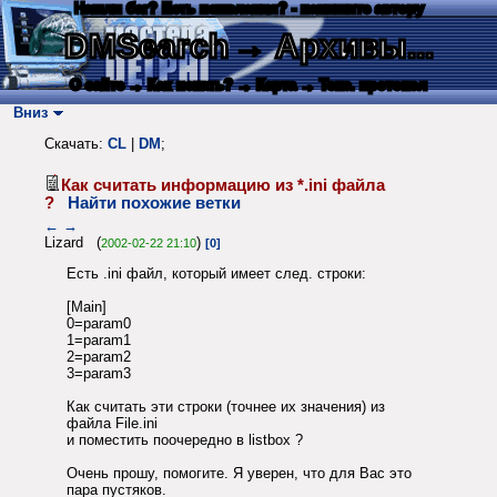
Нашли баг? Есть пожелания? - напишите автору
DMSearch
→ Архивы...
О сайте
→ Как искать?
→ Карта
→ Текс. протокол
Вниз
Скачать:
CL
|
DM
;
Как считать информацию из *.ini файла
?
Найти похожие ветки
←
→
Lizard (
)
2002-02-22 21:10
[0]
Есть .ini файл, который имеет след. строки:
[Main]
0=param0
1=param1
2=param2
3=param3
Как считать эти строки (точнее их значения) из
файла File.ini
и поместить поочередно в listbox ?
Очень прошу, помогите. Я уверен, что для Вас это
пара пустяков.