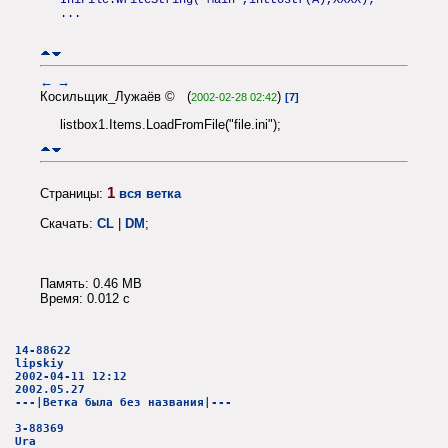
...
←
→
Косильщик_Лужаёв © (
)
2002-02-28 02:42
[7]
listbox1.Items.LoadFromFile("file.ini");
1
Страницы:
вся ветка
Скачать:
CL
|
DM
;
Память: 0.46 MB
Время: 0.012 c
14-88622
lipskiy
2002-04-11 12:12
2002.05.27
---|Ветка была без названия|---
3-88369
Ura