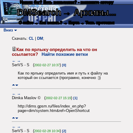
Нашли баг? Есть пожелания? - напишите автору
DMSearch
→ Архивы...
О сайте
→ Как искать?
→ Карта
→ Текс. протокол
Вниз
Скачать:
CL
|
DM
;
Как по ярлыку определить на что он
ссылается?
Найти похожие ветки
←
→
SerVS - S (
)
2002-02-27 10:37
[0]
Как по ярлыку определить имя и путь к файлу на
который он ссылается (програмно, конечно :))
←
→
Dimka Maslov © (
)
2002-02-27 15:19
[1]
http://dims.gpsm.ru/files/index_en.php?
page=dim/system.htm&ref=OpenShortcut
←
→
SerVS - S (
)
2002-02-28 10:34
[2]