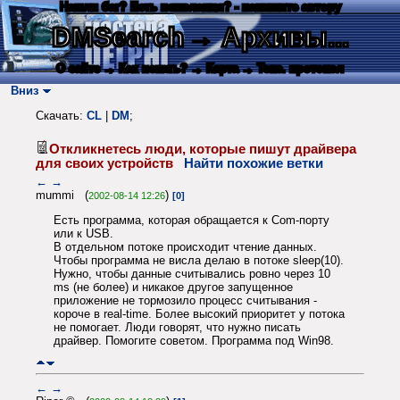
Нашли баг? Есть пожелания? - напишите автору
DMSearch
→ Архивы...
О сайте
→ Как искать?
→ Карта
→ Текс. протокол
Вниз
Скачать:
CL
|
DM
;
Откликнетесь люди, которые пишут драйвера
для своих устройств
Найти похожие ветки
←
→
mummi (
)
2002-08-14 12:26
[0]
Есть программа, которая обращается к Com-порту
или к USB.
В отдельном потоке происходит чтение данных.
Чтобы программа не висла делаю в потоке sleep(10).
Нужно, чтобы данные считывались ровно через 10
ms (не более) и никакое другое запущенное
приложение не тормозило процесс считывания -
короче в real-time. Более высокий приоритет у потока
не помогает. Люди говорят, что нужно писать
драйвер. Помогите советом. Программа под Win98.
←
→