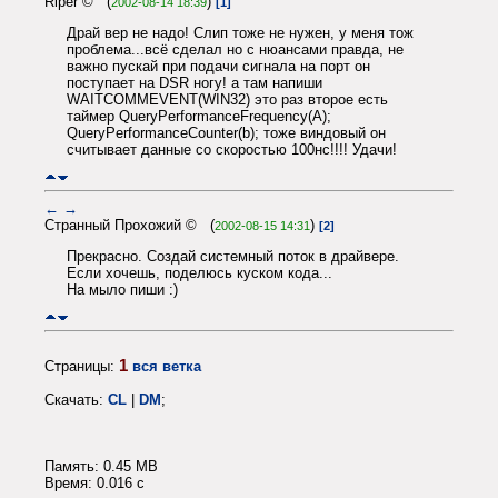
Riper © (
)
2002-08-14 18:39
[1]
Драй вер не надо! Слип тоже не нужен, у меня тож
проблема...всё сделал но с нюансами правда, не
важно пускай при подачи сигнала на порт он
поступает на DSR ногу! а там напиши
WAITCOMMEVENT(WIN32) это раз второе есть
таймер QueryPerformanceFrequency(A);
QueryPerformanceCounter(b); тоже виндовый он
считывает данные со скоростью 100нс!!!! Удачи!
←
→
Странный Прохожий © (
)
2002-08-15 14:31
[2]
Прекрасно. Создай системный поток в драйвере.
Если хочешь, поделюсь куском кода...
На мыло пиши :)
1
Страницы:
вся ветка
Скачать:
CL
|
DM
;
Память: 0.45 MB
Время: 0.016 c