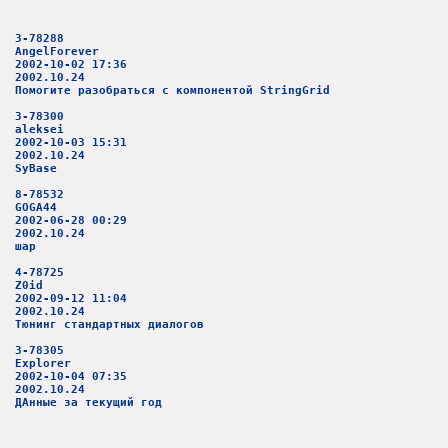
3-78288
AngelForever
2002-10-02 17:36
2002.10.24
Помогите разобраться с компонентой StringGrid
3-78300
aleksei
2002-10-03 15:31
2002.10.24
SyBase
8-78532
GOGA44
2002-06-28 00:29
2002.10.24
шар
4-78725
Z0id
2002-09-12 11:04
2002.10.24
Тюнинг стандартных диалогов
3-78305
Explorer
2002-10-04 07:35
2002.10.24
ДАнные за текущий год