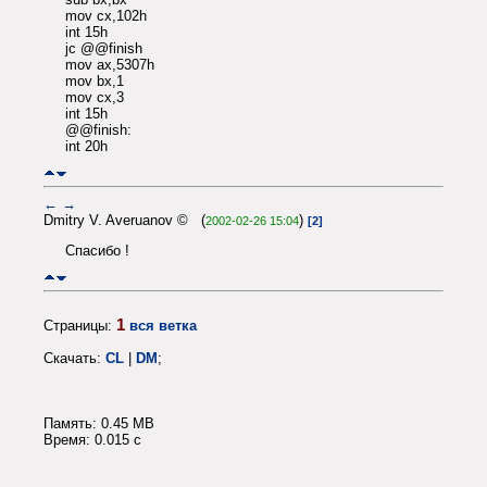
mov cx,102h
int 15h
jc @@finish
mov ax,5307h
mov bx,1
mov cx,3
int 15h
@@finish:
int 20h
←
→
Dmitry V. Averuanov © (
)
2002-02-26 15:04
[2]
Спасибо !
1
Страницы:
вся ветка
Скачать:
CL
|
DM
;
Память: 0.45 MB
Время: 0.015 c