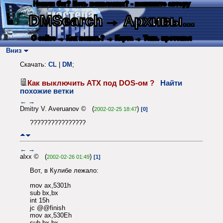
Нашли баг? Есть пожелания? - напишите автору
DMSearch
→ Архивы...
О сайте
→ Как искать?
→ Карта
→ Текс. протокол
Вниз
Скачать:
CL
|
DM
;
Как выключить ATX под DOS-ом ?
Найти
похожие ветки
←
→
Dmitry V. Averuanov © (
)
2002-02-25 18:47
[0]
????????????????
←
→
alxx © (
)
2002-02-26 01:49
[1]
Вот, в Кулибе лежало:
mov ax,5301h
sub bx,bx
int 15h
jc @@finish
mov ax,530Eh
sub bx,bx