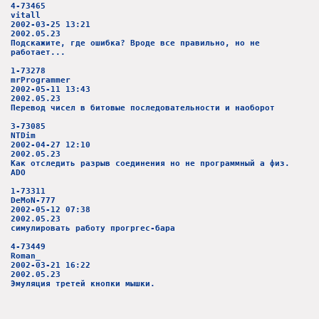
4-73465
vitall
2002-03-25 13:21
2002.05.23
Подскажите, где ошибка? Вроде все правильно, но не
работает...
1-73278
mrProgrammer
2002-05-11 13:43
2002.05.23
Перевод чисел в битовые последовательности и наоборот
3-73085
NTDim
2002-04-27 12:10
2002.05.23
Как отследить разрыв соединения но не программный а физ.
ADO
1-73311
DeMoN-777
2002-05-12 07:38
2002.05.23
симулировать работу прогргес-бара
4-73449
Roman_
2002-03-21 16:22
2002.05.23
Эмуляция третей кнопки мышки.