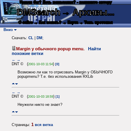
Нашли баг? Есть пожелания? - напишите автору
DMSearch
→ Архивы...
О сайте
→ Как искать?
→ Карта
→ Текс. протокол
Вниз
Скачать:
CL
|
DM
;
Margin у обычного popup menu.
Найти
похожие ветки
←
→
DNT © (
)
2001-10-03 11:54
[0]
Возможно ли как то отрисовать Margin у ОБЫЧНОГО
popupmenu? Т.е. без использования RXLib
←
→
DNT © (
)
2001-10-03 18:59
[1]
Неужели никто не знает?
1
Страницы:
вся ветка