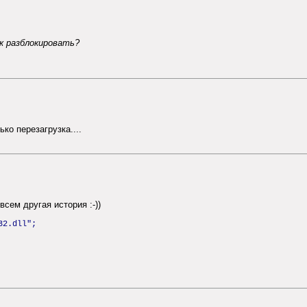
ак разблокировать?
ько перезагрузка....
сем другая история :-))
32.dll";