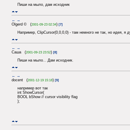
Пиши на мыло, дам исходник
←
→
Olgerd © (
)
2001-09-23 02:34
[7]
Например, ClipCursor(0,0,0,0) - там немного не так, но идея, я 
←
→
Саша (
)
2001-09-23 23:52
[8]
Пиши на мыло... Дам исходник.
←
→
docent (
)
2001-12-19 15:18
[9]
например вот так
int ShowCursor(
BOOL bShow // cursor visibility flag
);
←
→