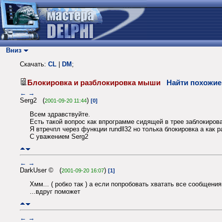
Вниз
Скачать:
CL
|
DM
;
Блокировка и разблокировка мыши
Найти похожие
←
→
Serg2 (
)
2001-09-20 11:44
[0]
Всем здравствуйте.
Есть такой вопрос как впрограмме сидящей в трее заблокиров
Я втречпл через функции rundll32 но толька блокировка а как 
С уважением Serg2
←
→
DarkUser © (
)
2001-09-20 16:07
[1]
Хмм... ( робко так ) а если попробовать хватать все сообщени
...вдруг поможет
←
→