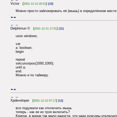
Victor (
)
2001-12-21 05:51
[10]
Можно просто заблокировать её (мышь) в определённом месте
←
→
Delphimun © (
)
2001-12-21 17:01
[11]
uses windows;
var
a: boolean;
begin
repeat
setcursorpos(1000,1000);
until a;
end.
Можно и по таймеру.
←
→
Xpdeveloper (
)
2001-12-22 07:17
[12]
все подумали как отключить мышь
теперь - как ее из трэя включить?
Короче, в жизни так мало радости, что надо курсоры отключат