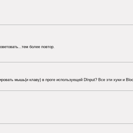
оветовать...тем более повтор.
ровать мышь(и клаву) в проге используещей DInput? Все эти хуки и Bloс