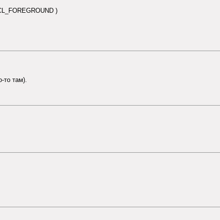
ISCL_FOREGROUND )
о-то там).