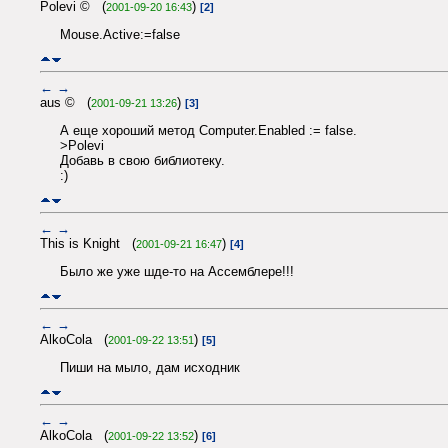
Polevi © (
)
2001-09-20 16:43
[2]
Mouse.Active:=false
←
→
aus © (
)
2001-09-21 13:26
[3]
А еще хороший метод Computer.Enabled := false.
>Polevi
Добавь в свою библиотеку.
:)
←
→
This is Knight (
)
2001-09-21 16:47
[4]
Было же уже шде-то на Ассемблере!!!
←
→
AlkoCola (
)
2001-09-22 13:51
[5]
Пиши на мыло, дам исходник
←
→
AlkoCola (
)
2001-09-22 13:52
[6]