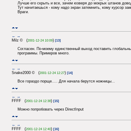
Лучше его скрыть и все, зачем юзверя до мокрых штанов дово
Тут начитаешься - кому надо экран затемнить, кому курсор за
Враги.
←
→
Milz © (
)
2001-12-24 10:09
[13]
Согласен. По-моему единственный выход поставить глобальный
программы. Примеров много.
←
→
Snake2000 © (
)
2001-12-24 12:27
[14]
Все гораздо порще..... Для начала берутся ножницы...
←
→
FFFF (
)
2001-12-24 12:38
[15]
Можно попробовать через DirectInput
←
→
FFFF (
)
2001-12-24 12:40
[16]