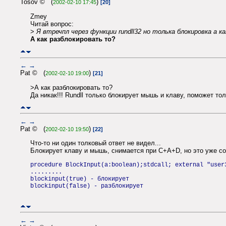
Tosov © (
)
2002-02-10 17:45
[20]
Zmey
Читай вопрос:
>
Я втречпл через функции rundll32 но толька блокировка а к
А как разблокировать то?
←
→
Pat © (
)
2002-02-10 19:00
[21]
>А как разблокировать то?
Да никак!!! Rundll только блокирует мышь и клаву, поможет тол
←
→
Pat © (
)
2002-02-10 19:50
[22]
Что-то ни один толковый ответ не видел...
Блокирует клаву и мышь, снимается при C+A+D, но это уже сов
procedure BlockInput(a:boolean);stdcall; external "user
.........
blockinput(true) - блокирует
blockinput(false) - разблокирует
←
→