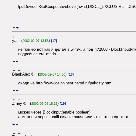
lpdiDevice->SetCooperativeLevel(hwnd,DISCL_EXCLUSIVE | D
←
→
yar (
)
2002-02-07 13:56
[17]
не помню вот как я делал в win9x, а под nt/2000 - BlockInput(чт
подробнее см. msdn
←
→
BlankAlex © (
)
2002-02-07 14:06
[18]
сходи на http://www.delphibest.narod.ru/pakosty.html
←
→
Zmey © (
)
2002-02-08 18:16
[19]
можно через BlockInput(enable:boolean)
а можно и через rundll disablemouse или что - то вроде того
←
→