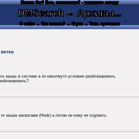
Нашли баг? Есть пожелания? - напишите автору
DMSearch
→ Архивы...
О сайте
→ Как искать?
→ Карта
→ Текс. протокол
 ветки
ать мышь в системе а по каколмуто условию разблокировать.
разблокировать?
я от мыша захватами (Hook) а потом ни кому не отдовать.