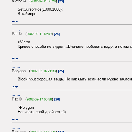
Victor © (
)
2002-02-11 08:29
[23]
SetCursorPos(1000,1000);
В таймере
←
→
Pat © (
)
2002-02-11 18:49
[24]
>Victor
Кривее способа не видел....Вначале пробовать надо, а потом с
←
→
Polygon (
)
2002-02-16 21:33
[25]
BlockInput хорошая вещь. Но как быть если если нужно заблоки
←
→
Pat © (
)
2002-02-17 00:58
[26]
>Polygon
Написать свой драйвер :-))
←
→
Polygon (
)
2002-02-17 12:44
[27]