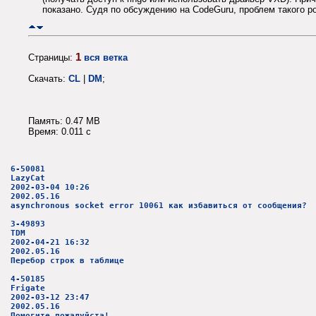
показано. Судя по обсуждению на CodeGuru, проблем такого ро
1
Страницы:
вся ветка
Скачать:
CL
|
DM
;
Память: 0.47 MB
Время: 0.011 c
6-50081
LazyCat
2002-03-04 10:26
2002.05.16
asynchronous socket error 10061 как избавиться от сообщения?
3-49893
TDM
2002-04-21 16:32
2002.05.16
Перебор строк в таблице
4-50185
Frigate
2002-03-12 23:47
2002.05.16
Помогите пожалуйста!