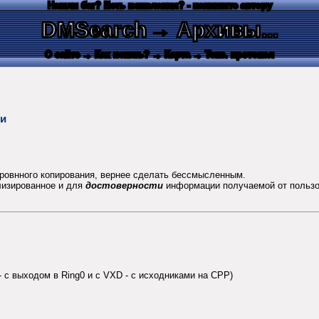
Нашли баг? Есть пожелания? - напишите автору
DMSearch
→ Архивы...
О сайте
→ Как искать?
→ Карта
→ Текс. протокол
ки
ровнного копирования, вернее сделать бессмысленным.
ализированное и для
достоверности
информации получаемой от польз
а - с выходом в Ring0 и с VXD - с исходниками на CPP)