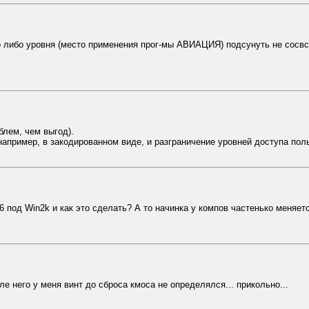
го либо уровня (место применения прог-мы АВИАЦИЯ) подсунуть не сосв
лем, чем выгод).
например, в закодированном виде, и разграничение уровней доступа пол
i6 под Win2k и как это сделать? А то начинка у компов частенько меняет
сле него у меня винт до сброса кмоса не определялся... прикольно...