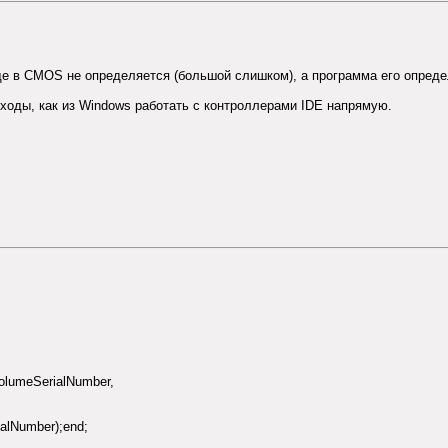
е в CMOS не определяется (большой слишком), а программа его опреде
дходы, как из Windows работать с контроллерами IDE напрямую.
@VolumeSerialNumber,
alNumber);end;