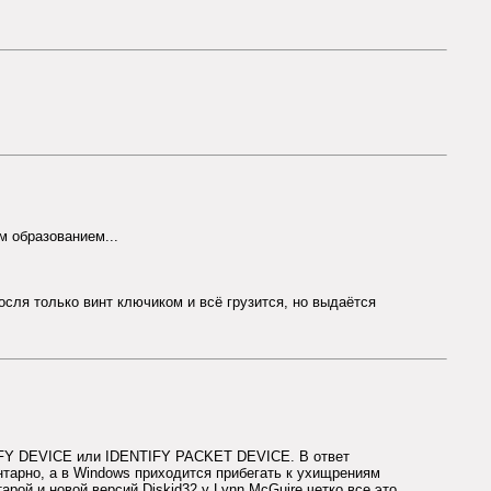
м образованием...
посля только винт ключиком и всё грузится, но выдаётся
TIFY DEVICE или IDENTIFY PACKET DEVICE. В ответ
нтарно, а в Windows приходится прибегать к ухищрениям
рой и новой версий Diskid32 у Lynn McGuire четко все это