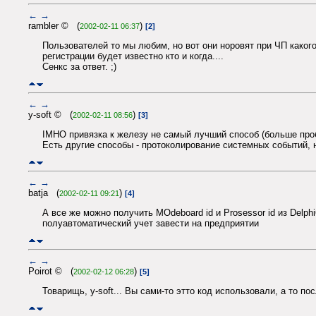
←
→
rambler © (
)
2002-02-11 06:37
[2]
Пользователей то мы любим, но вот они норовят при ЧП како
регистрации будет известно кто и когда....
Сенкс за ответ. ;)
←
→
y-soft © (
)
2002-02-11 08:56
[3]
IMHO привязка к железу не самый лучший способ (больше проб
Есть другие способы - протоколирование системных событий, 
←
→
batja (
)
2002-02-11 09:21
[4]
А все же можно получить MOdeboard id и Prosessor id из Delph
полуавтоматический учет завести на предприятии
←
→
Poirot © (
)
2002-02-12 06:28
[5]
Товарищь, y-soft... Вы сами-то этто код использовали, а то по