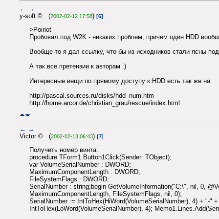
←
→
y-soft © (
)
2002-02-12 17:58
[6]
>Poiriot
Пробовал под W2K - никаких проблем, причем один HDD вообщ
Вообще-то я дал ссылку, что бы из исходников стали ясны по
А так все претензии к авторам :)
Интересные вещи по прямому доступу к HDD есть так же на
http://pascal.sources.ru/disks/hdd_num.htm
http://home.arcor.de/christian_grau/rescue/index.html
←
→
Victor © (
)
2002-02-13 06:43
[7]
Получить номер винта:
procedure TForm1.Button1Click(Sender: TObject);
var VolumeSerialNumber : DWORD;
MaximumComponentLength : DWORD;
FileSystemFlags : DWORD;
SerialNumber : string;begin GetVolumeInformation("C:\", nil, 0, 
MaximumComponentLength, FileSystemFlags, nil, 0);
SerialNumber := IntToHex(HiWord(VolumeSerialNumber), 4) + "-" +
IntToHex(LoWord(VolumeSerialNumber), 4); Memo1.Lines.Add(Seri