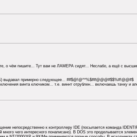
те, о чём пишите... Тут вам не ЛАМЕРА сидят... Неслабо, а ещё с высши
(BIOS) выдавал примерно следующее... ##$@!@^^%$##@@@#$$%#!@@#$
ключения винта ключиком... т.е. виннт отрублен... включаешь тачку и а
ащение непосредственно к контроллеру IDE (посылается команда IDEN
ой много чего интересного понаписано). В DOS это проделывается элеме
чем в NT/2000/XP и 9X/Me применяются разные способы. В исходниках ста