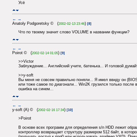
Усё
←
→
Anatoly Podgoretsky © (
)
2002-02-13 23:46
[8]
Что по твоему значит слово VOLUME в названии функции?
←
→
Poirot © (
)
2002-02-14 01:05
[9]
>>Victor
Заблуждение... Английский учите, батенька... И головой думай
>>y-soft
Вы меня не совсем правильно поняли... Я имел ввиду он 
или тоже самое по диагонали... Win2K грузился только после в
ошибка на синем...
←
→
y-soft (A) © (
)
2002-02-16 17:34
[10]
>Poirot
В основе всех программ для определения s/n HDD лежит обр
контроллер возвращает структуру размером 512 байт, в котор
(получать доступ к ring0 или использовать драйвер VXD). При