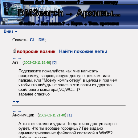
Нашли баг? Есть пожелания? - напишите автору
DMSearch
→ Архивы...
О сайте
→ Как искать?
→ Карта
→ Текс. протокол
Вниз
Скачать:
CL
|
DM
;
вопросик возник
Найти похожие ветки
←
→
AiY (
)
2002-02-11 19:46
[0]
Подскажите пожалуйста как мне написать
программу, запрещающую доступ к дискам, или
папкам, или "Моему компьютеру" в целом и при чем,
чтобы кто-нибудь не залез в эти папки из другого
файлового манагера(NC,WC....)?
заранее спасибо
←
→
Анонимщик (
)
2002-02-11 21:40
[1]
А ты эти каталоги удали. Тогда точно доступ закрыт
будет. Что ты вообще городишь? Где видано
администрирование файловой системой в Win95?
Забудь, короче.