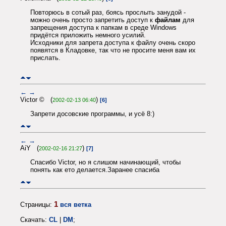
Повторюсь в сотый раз, боясь прослыть занудой -
можно очень просто запретить доступ к
файлам
для
запрещения доступа к папкам в среде Windows
придётся приложить немного усилий.
Исходники для запрета доступа к файлу очень скоро
появятся в Кладовке, так что не просите меня вам их
прислать.
←
→
Victor © (
)
2002-02-13 06:40
[6]
Запрети досовские программы, и усё 8:)
←
→
AiY (
)
2002-02-16 21:27
[7]
Спасибо Victor, но я слишом начинающий, чтобы
понять как ето делается.Заранее спасиба
1
Страницы:
вся ветка
Скачать:
CL
|
DM
;