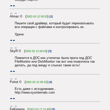
←
→
Almaz © (
)
2002-02-12 00:53
[2]
Пишите свой драйвер, который будет перехватывать
все операции с файлами и контролировать их.
Удачи.
←
→
SkyR © (
)
2002-02-12 06:54
[3]
Помнится в ДОС-ких утилитах была прога под ДОС
FileMonitor или DiskMonitor так вот она позволяла так
делать, да под винду я слыхал такие есть!
←
→
Poirot © (
)
2002-02-12 09:42
[4]
Есть даже с исходниками...
http://www.sysinternals.com
←
→
Fellomena (
)
2002-02-12 15:49
[5]