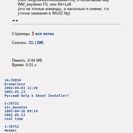
WM_keydown F5, или Alt+Left.
(это не точные команды, а насколько я помню, т.е.
уточни названия в Win32.hlp)
1
Страницы:
вся ветка
Скачать:
CL
|
DM
;
Память: 0.44 MB
Время: 0.01 c
14-39854
kronprince
2002-04-03 11:20
2002.05.13
Русский help к Ghost Installer?
1-39721
sir_musatov
2002-04-26 09:14
2002.05.13
real time
1-39752
Феликс