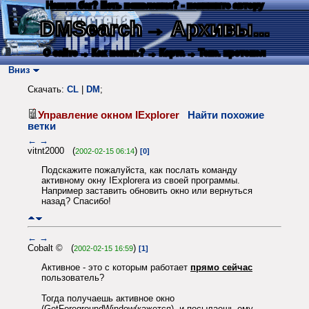
Нашли баг? Есть пожелания? - напишите автору
DMSearch
→ Архивы...
О сайте
→ Как искать?
→ Карта
→ Текс. протокол
Вниз
Скачать:
CL
|
DM
;
Управление окном IExplorer
Найти похожие
ветки
←
→
vitnt2000 (
)
2002-02-15 06:14
[0]
Подскажите пожалуйста, как послать команду
активному окну IExplorera из своей программы.
Например заставить обновить окно или вернуться
назад? Спасибо!
←
→
Cobalt © (
)
2002-02-15 16:59
[1]
Активное - это с которым работает
прямо сейчас
пользователь?
Тогда получаешь активное окно
(GetForegroundWindow(кажется), и посылаешь ему