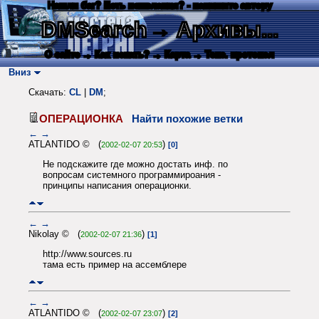
Нашли баг? Есть пожелания? - напишите автору
DMSearch
→ Архивы...
О сайте
→ Как искать?
→ Карта
→ Текс. протокол
Вниз
Скачать:
CL
|
DM
;
ОПЕРАЦИОНКА
Найти похожие ветки
←
→
ATLANTIDO © (
)
2002-02-07 20:53
[0]
Не подскажите где можно достать инф. по
вопросам системного программироания -
принципы написания операционки.
←
→
Nikolay © (
)
2002-02-07 21:36
[1]
http://www.sources.ru
тама есть пример на ассемблере
←
→
ATLANTIDO © (
)
2002-02-07 23:07
[2]