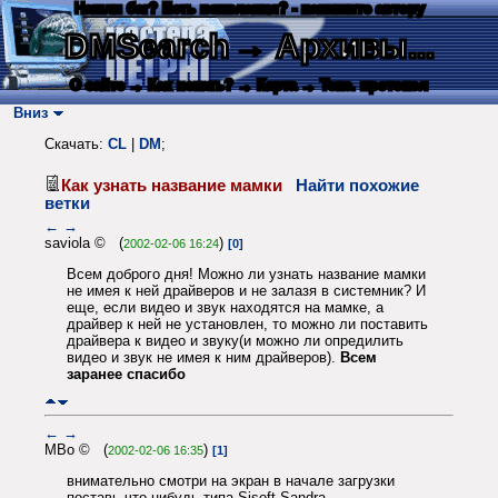
Нашли баг? Есть пожелания? - напишите автору
DMSearch
→ Архивы...
О сайте
→ Как искать?
→ Карта
→ Текс. протокол
Вниз
Скачать:
CL
|
DM
;
Как узнать название мамки
Найти похожие
ветки
←
→
saviola © (
)
2002-02-06 16:24
[0]
Всем доброго дня! Можно ли узнать название мамки
не имея к ней драйверов и не залазя в системник? И
еще, если видео и звук находятся на мамке, а
драйвер к ней не установлен, то можно ли поставить
драйвера к видео и звуку(и можно ли опредилить
видео и звук не имея к ним драйверов).
Всем
заранее спасибо
←
→
MBo © (
)
2002-02-06 16:35
[1]
внимательно смотри на экран в начале загрузки
поставь что-нибудь типа Sisoft Sandra