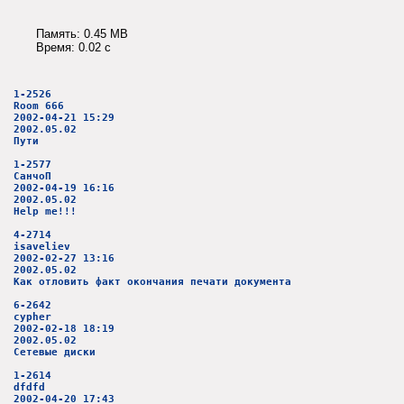
Память: 0.45 MB
Время: 0.02 c
1-2526
Room 666
2002-04-21 15:29
2002.05.02
Пути
1-2577
СанчоП
2002-04-19 16:16
2002.05.02
Help me!!!
4-2714
isaveliev
2002-02-27 13:16
2002.05.02
Как отловить факт окончания печати документа
6-2642
cypher
2002-02-18 18:19
2002.05.02
Сетевые диски
1-2614
dfdfd
2002-04-20 17:43