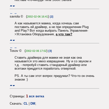
←
→
saviola © (
)
2002-02-06 16:41
[2]
А как называется мамка, когда хочешь сам
поставить ей драйвер, а не при опредилении Plug
and Play? Вот когда выбрать Панель Управления-
>Установка Оборудования,
а что там?
←
→
Tosov © (
)
2002-02-06 17:02
[3]
Ставить драйвера для мамки не зная как она
называется это имхо извращение. Ну и со звуком и
т.д. - попробуй ставить стандарный драйвер или
всетаки прицдется поработать отверткой.
PS. А ты сам этот вопрос придумал? Что-то он очень
знаком :)
1
Страницы:
вся ветка
Скачать:
CL
|
DM
;