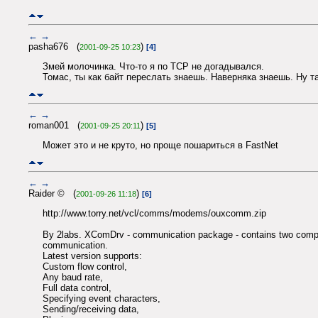
←
→
pasha676 (
)
2001-09-25 10:23
[4]
Змей молочинка. Что-то я по ТСP не догадывался.
Томас, ты как байт переслать знаешь. Наверняка знаешь. Ну так
←
→
roman001 (
)
2001-09-25 20:11
[5]
Может это и не круто, но проще пошариться в FastNet
←
→
Raider © (
)
2001-09-26 11:18
[6]
http://www.torry.net/vcl/comms/modems/ouxcomm.zip
By 2labs. XComDrv - communication package - contains two com
communication.
Latest version supports:
Custom flow control,
Any baud rate,
Full data control,
Specifying event characters,
Sending/receiving data,