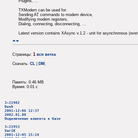
Plugins, ...
TXModem can be used for:
Sending AT commands to modem device,
Modifying modem registers,
Dialing, connecting, disconnecting, ...
Latest version contains XAsync v.1.2 - unit for asynchronous (over
1
Страницы:
вся ветка
Скачать:
CL
|
DM
;
Память: 0.46 MB
Время: 0.01 c
3-21982
Dush
2001-12-06 12:37
2002.01.08
Подключение клиента к базе
3-21953
VariK
2001-12-05 15:14