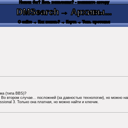
Нашли баг? Есть пожелания? - напишите автору
DMSearch
→ Архивы...
О сайте
→ Как искать?
→ Карта
→ Текс. протокол
ма (типа BBS)?
 Во втором случае... посложней (за давностью технологии), но можно н
sional 3. Только она платная, но можно найти и ключик.