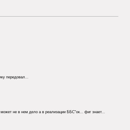
ику передовал...
 может не в нем дело а в реализации ББС"ок... фиг знает...