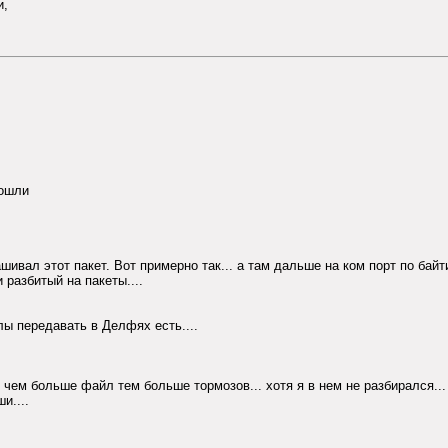
и,
дошли
шивал этот пакет. Вот примерно так... а там дальше на ком порт по байт
разбитый на пакеты....
лы передавать в Делфях есть....
, чем больше файл тем больше тормозов... хотя я в нем не разбирался...
и....