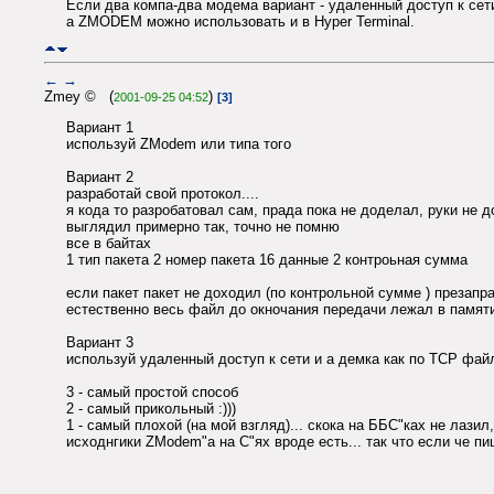
Если два компа-два модема вариант - удаленный доступ к сет
а ZMODEM можно использовать и в Hyper Terminal.
←
→
Zmey © (
)
2001-09-25 04:52
[3]
Вариант 1
используй ZModem или типа того
Вариант 2
разработай свой протокол....
я кода то разробатовал сам, прада пока не доделал, руки не 
выглядил примерно так, точно не помню
все в байтах
1 тип пакета 2 номер пакета 16 данные 2 контроьная сумма
если пакет пакет не доходил (по контрольной сумме ) презапра
естественно весь файл до окночания передачи лежал в памяти 
Вариант 3
используй удаленный доступ к сети и а демка как по TCP фай
3 - самый простой способ
2 - самый прикольный :)))
1 - самый плохой (на мой взгляд)... скока на ББС"ках не лазил
исходнгики ZModem"а на C"ях вроде есть... так что если че пиш