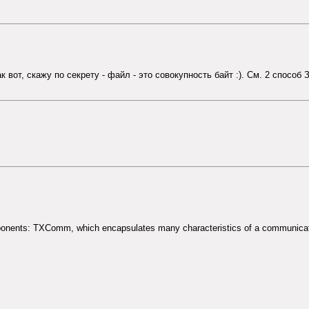
 вот, скажу по секрету - файл - это совокупность байт :). См. 2 способ 
ponents: TXComm, which encapsulates many characteristics of a communi