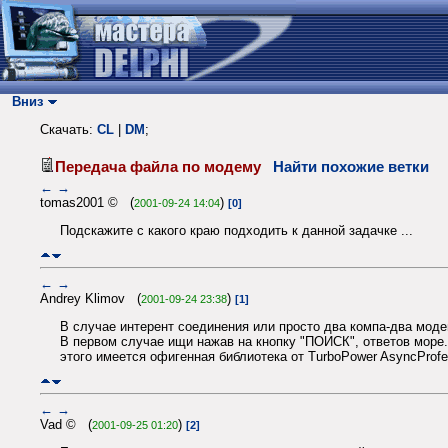
Вниз
Скачать:
CL
|
DM
;
Передача файла по модему
Найти похожие ветки
←
→
tomas2001 © (
)
2001-09-24 14:04
[0]
Подскажите с какого краю подходить к данной задачке ...
←
→
Andrey Klimov (
)
2001-09-24 23:38
[1]
В случае интерент соединения или просто два компа-два моде
В первом случае ищи нажав на кнопку "ПОИСК", ответов море.
этого имеется офигенная библиотека от TurboPower AsyncProfes
←
→
Vad © (
)
2001-09-25 01:20
[2]