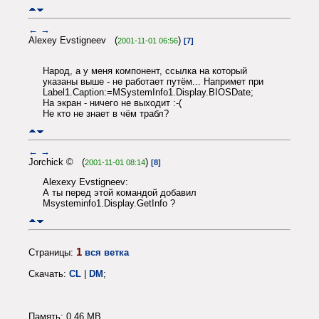
←
→
Alexey Evstigneev (
)
2001-11-01 06:56
[7]
Народ, а у меня компонент, ссылка на который
указаны выше - не работает путём... Напримет при
Label1.Caption:=MSystemInfo1.Display.BIOSDate;
На экран - ничего не выходит :-(
Не кто не знает в чём трабл?
←
→
Jorchick © (
)
2001-11-01 08:14
[8]
Alexexy Evstigneev:
А ты перед этой командой добавил
Msysteminfo1.Display.GetInfo ?
1
Страницы:
вся ветка
Скачать:
CL
|
DM
;
Память: 0.46 MB