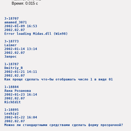
Время: 0.015 c
3-18707
amamed_3071
2002-01-09 16:53
2002.02.07
Error loading Midas.dll (Win98)
3-18773
Laimer
2002-01-14 13:14
2002.02.07
Запрос
1-18787
Dmitriy_R
2002-01-21 14:11
2002.02.07
Как проще сделать что-бы отображать число 1 в виде 01
1-18884
Лана Розанова
2002-01-23 16:14
2002.02.07
RichEdit
1-18895
Leshiy2
2002-01-22 16:04
2002.02.07
Можно ли стандартными средствами сделать форму прозрачной?