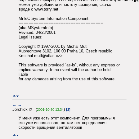
может уже добавили и частоту вращения, скачал
вроде с www.torry.net
MiTeC System Information Component
==================================
(aka MSystemInfo)
Revised: 04/23/2001
Legal issues:
-------------
Copyright © 1997-2001 by Michal Mutl
Aubrechtove 3102, 106 00 Praha 10, Czech republic
<michal.mutl@atlas.cz>
This software is provided "as-is", without any express or
implied warranty. In no event will the author be held
liable
for any damages arising from the use of this software.
←
→
Jorchick © (
)
2001-10-30 13:34
[2]
У меня уже есть этот компонент. Для программы я
его уже использовал, но там нет определения
скорости вращения вентиляторов