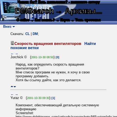
Нашли баг? Есть пожелания? - напишите автору
DMSearch
→ Архивы...
О сайте
→ Как искать?
→ Карта
→ Текс. протокол
Вниз
Скачать:
CL
|
DM
;
Скорость вращения вентиляторов
Найти
похожие ветки
←
→
Jorchick © (
)
2001-10-30 08:50
[0]
Народ, как определить скорость вращения
вентиляторов?
Мне список программ не нужен, я хочу в свою
программу добавить.
Хотя бы ссылку дайте, как это делается.
←
→
Yuraz © (
)
2001-10-30 09:30
[1]
Компонент, обеспечивающий детальную системную
информацию
Screenshot:
http://www.delphipages.com/uploads/screenshots/MSystemInfo.jp