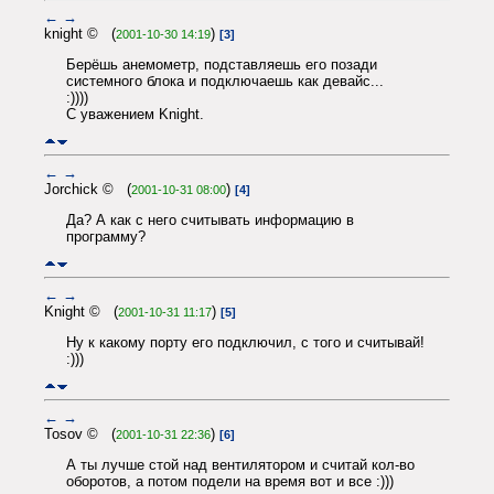
←
→
knight © (
)
2001-10-30 14:19
[3]
Берёшь анемометр, подставляешь его позади
системного блока и подключаешь как девайс...
:))))
С уважением Knight.
←
→
Jorchick © (
)
2001-10-31 08:00
[4]
Да? А как с него считывать информацию в
программу?
←
→
Knight © (
)
2001-10-31 11:17
[5]
Ну к какому порту его подключил, с того и считывай!
:)))
←
→
Tosov © (
)
2001-10-31 22:36
[6]
А ты лучше стой над вентилятором и считай кол-во
оборотов, а потом подели на время вот и все :)))