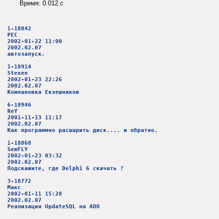
Время: 0.012 c
1-18842
PEC
2002-01-22 11:00
2002.02.07
автозапуск.
1-18914
Stexen
2002-01-23 22:26
2002.02.07
Компановка Екзешников
6-18946
ReY
2001-11-13 11:17
2002.02.07
Как программно расшарить диск.... и обратно.
1-18868
SemFLY
2002-01-23 03:32
2002.02.07
Подскажите, где Delphi 6 скачать ?
3-18772
Макс
2002-01-11 15:28
2002.02.07
Реализация UpdateSQL на ADO