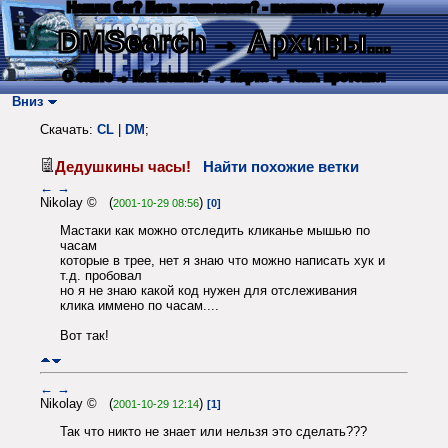
Нашли баг? Есть пожелания? - напишите автору
DMSearch
→ Архивы...
О сайте
→ Как искать?
→ Карта
→ Текс. протокол
Вниз
Скачать:
CL
|
DM
;
Дедушкины часы!
Найти похожие ветки
←
→
Nikolay © (
)
2001-10-29 08:56
[0]
Мастаки как можно отследить кликанье мышью по
часам
которые в трее, нет я знаю что можно написать хук и
т.д. пробовал
но я не знаю какой код нужен для отслеживания
клика иммено по часам....
Вот так!
←
→
Nikolay © (
)
2001-10-29 12:14
[1]
Так что никто не знает или нельзя это сделать???