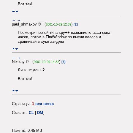
Вот так!
←
→
paul_shmakov © (
)
2001-10-29 12:39
[2]
Посмотри прогой типа spy++ название класса окна
часов, потом в FindWindow по имени класса и
сравнивай в хуке хэндлы
←
→
Nikolay © (
)
2001-10-29 14:32
[3]
Линк не дашь?
Вот так!
1
Страницы:
вся ветка
Скачать:
CL
|
DM
;
Память: 0.45 MB