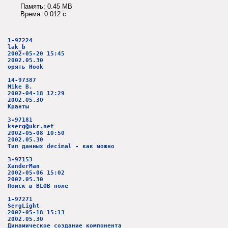
Память: 0.45 MB
Время: 0.012 c
1-97224
lak_b
2002-05-20 15:45
2002.05.30
орять Hook
14-97387
Mike B.
2002-04-18 12:29
2002.05.30
Кранты
3-97181
kserg@ukr.net
2002-05-08 10:50
2002.05.30
Тип данных decimal - как можно
3-97153
XanderMan
2002-05-06 15:02
2002.05.30
Поиск в BLOB поле
1-97271
SergLight
2002-05-18 15:13
2002.05.30
Динамическое создание компонента