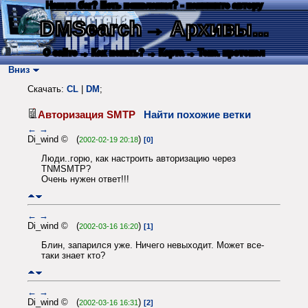
Нашли баг? Есть пожелания? - напишите автору
DMSearch
→ Архивы...
О сайте
→ Как искать?
→ Карта
→ Текс. протокол
Вниз
Скачать:
CL
|
DM
;
Авторизация SMTP
Найти похожие ветки
←
→
Di_wind © (
)
2002-02-19 20:18
[0]
Люди..горю, как настроить авторизацию через
TNMSMTP?
Очень нужен ответ!!!
←
→
Di_wind © (
)
2002-03-16 16:20
[1]
Блин, запарился уже. Ничего невыходит. Может все-
таки знает кто?
←
→
Di_wind © (
)
2002-03-16 16:31
[2]